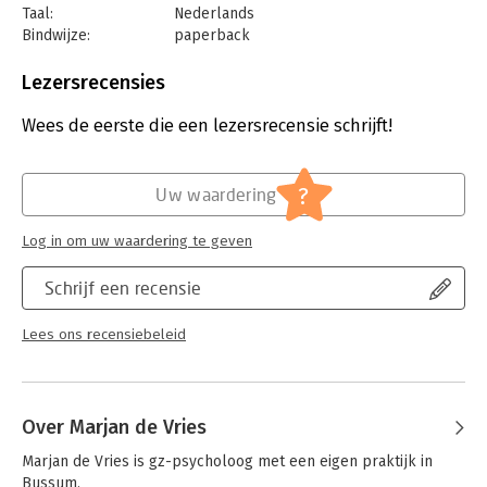
hand van vele voorbeelden uit haar praktijk uit hoe je narcisme
Taal:
Nederlands
kunt herkennen en vervolgens hoe je weerbaarder kunt
Bindwijze:
paperback
worden binnen de relatie, of daarbuiten, als je besluit de
Aantal pagina's:
160
relatie te beëindigen.
Uitgever:
Boom
Lezersrecensies
Druk:
1
Verschijningsdatum:
28-4-2021
Wees de eerste die een lezersrecensie schrijft!
Hoofdrubriek:
Psychologie
?
Uw waardering
Log in om uw waardering te geven
Schrijf een recensie
Lees ons recensiebeleid
Over Marjan de Vries
Marjan de Vries is gz-psycholoog met een eigen praktijk in 
Bussum.