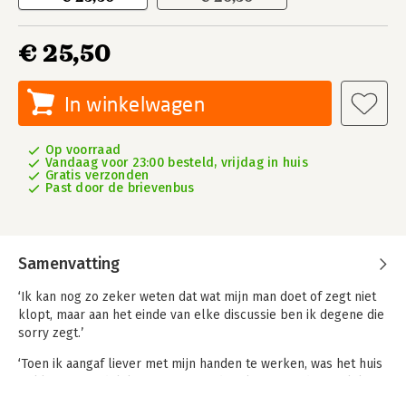
€ 25,50
In winkelwagen
Op voorraad
Vandaag voor 23:00 besteld, vrijdag in huis
Gratis verzonden
Past door de brievenbus
Samenvatting
‘Ik kan nog zo zeker weten dat wat mijn man doet of zegt niet
klopt, maar aan het einde van elke discussie ben ik degene die
sorry zegt.’
‘Toen ik aangaf liever met mijn handen te werken, was het huis
te klein. Uiteindelijk “won” mijn vader. Ik ging studeren. Ik kon
gewoon niet tegen hem op. En eigenlijk wist ik ook niet meer