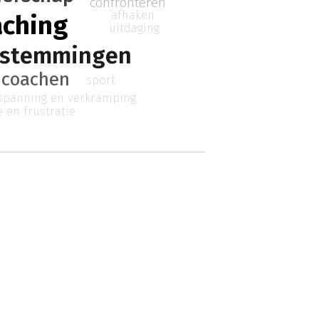
confronteren
afhaken
aching
uitdaging
 stemmingen
coachen
sport
spanning en verkramping
 en frustratie