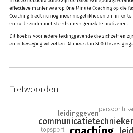
In deze herziene editie zijn de fases van gedragsverand
effectieve manier waarop One Minute Coaching op die fas
Coaching biedt nu nog meer mogelijkheden om in korte t
en zo de ander met steeds meer gemak te motiveren.
Dit boek is voor iedere leidinggevende die zichzelf en zi
en in beweging wil zetten. Al meer dan 8000 lezers ginge
Trefwoorden
persoonlijke 
leidinggeven
communicatietechnieke
coaching
lei
topsport