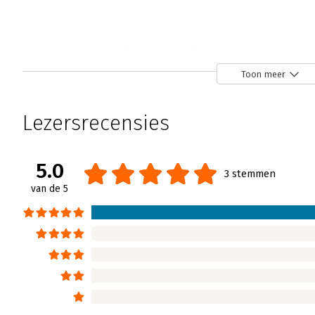
One Minute Coaching
Veerle Blajic-Kik | 4 januari 2013
Toon meer
Waarom urenlang een bilateraal gesprek? 
voortgangsgesprekken? Victor Mion neemt zi
Lezersrecensies
naar het bedrijfsleven en geeft ons de tip o
Minute Coaching' noemt hij dat. Het doel is 
nu de managers of de medewerkers zijn. In h
5.0
3 stemmen
legt hij ons uit hoe we dit kunnen aanpakke
van de 5
Lees verder