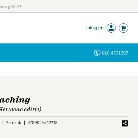
 vanaf €20
Inloggen
010-4731397
Personen
Trefwoorden
aching
Herziene editie)
2e druk
9789024442218