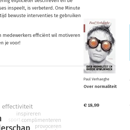
ering explicieter beschreven en de
es inspeelt, is verbeterd. One Minute
ijd bewuste interventies te gebruiken
jn medewerkers efficiënt wil motiveren
n je voor!
Paul Verhaeghe
Over normaliteit
€ 18,99
effectiviteit
inspireren
n
sport
complimenteren
provoceren
derschap