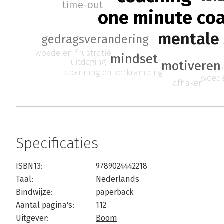
time-out
one minute co
mentale
gedragsverandering
woede en frustratie
mindset
uitdaging
motiveren
spanning en verkramping
woede
afhaken
Specificaties
ISBN13:
9789024442218
Taal:
Nederlands
Bindwijze:
paperback
Aantal pagina's:
112
Uitgever:
Boom