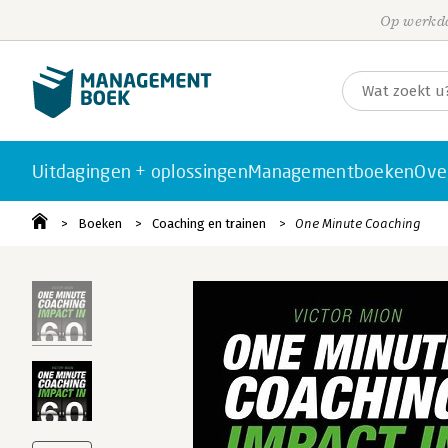
Op werkda
Uitdagingen + oplossingen
Managementboeken
Ove
Boeken
Coaching en trainen
One Minute Coaching