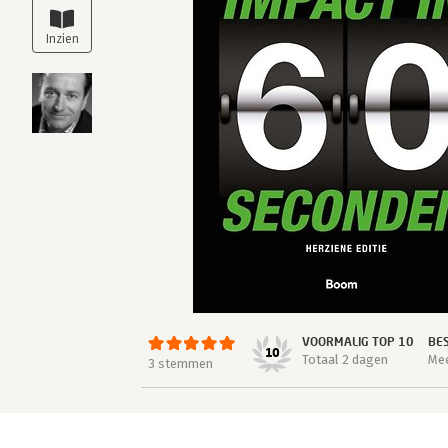
VOORMALIG TOP 10
BE
10
Totaal 2 dagen
Mee
3 stemmen