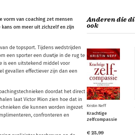
Anderen die di
eze vorm van coaching zet mensen
ook
 kans om meer uit zichzelf en zijn
van de topsport. Tijdens wedstrijden
om een sporter een duwtje in de rug te
pe is een uitstekend middel voor
 gevallen effectiever zijn dan een
oachingstechnieken doordat het direct
halen laat Victor Mion zien hoe dat in
Kristin Neff
technieken die kunnen worden ingezet
Krachtige
mplimenteren, confronteren en
zelfcompassie
€ 25,99