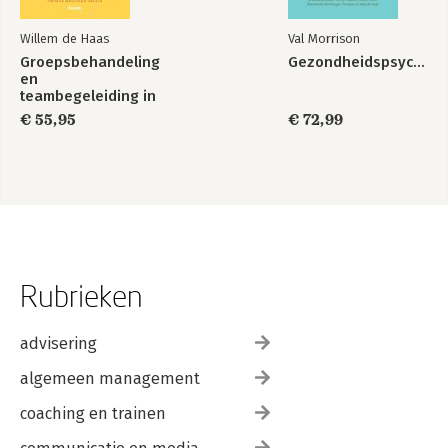
Willem de Haas
Val Morrison
Groepsbehandeling
Gezondheidspsychologie
en
teambegeleiding in
de zorg
€ 55,95
€ 72,99
Rubrieken
advisering
algemeen management
coaching en trainen