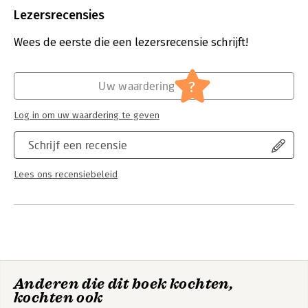
Uitgever:
Boom
Lezersrecensies
Druk:
1
Verschijningsdatum:
21-9-2021
Wees de eerste die een lezersrecensie schrijft!
Hoofdrubriek:
Psychologie
?
Uw waardering
Log in om uw waardering te geven
Schrijf een recensie
Lees ons recensiebeleid
Anderen die dit boek kochten,
kochten ook