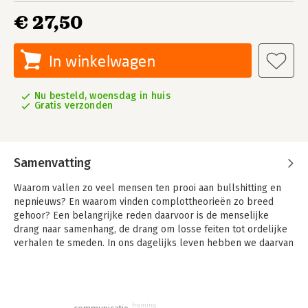
€ 27,50
In winkelwagen
Nu besteld, woensdag in huis
Gratis verzonden
Samenvatting
Waarom vallen zo veel mensen ten prooi aan bullshitting en
nepnieuws? En waarom vinden complottheorieën zo breed
gehoor? Een belangrijke reden daarvoor is de menselijke
drang naar samenhang, de drang om losse feiten tot ordelijke
verhalen te smeden. In ons dagelijks leven hebben we daarvan
doorgaans veel voordeel, bijvoorbeeld bij het begrijpen van
films, landkaarten, verkeersborden, grafieken en het gedrag
van anderen.
framing
Maar diezelfde impuls kan tot misverstanden leiden wanneer