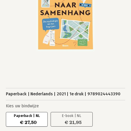
Paperback
Nederlands
2021
1e druk
9789024443390
Kies uw bindwijze
Paperback | NL
E-book | NL
€ 27,50
€ 21,95