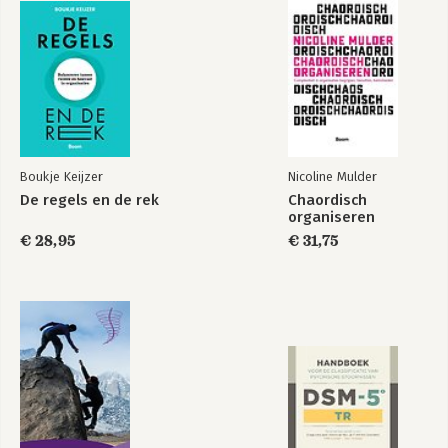
Bekijk alle boeken
Valideren: gedragsverandering volgens de psychotherapie 54
vertalen dat ze direct toepasbaar 
Verkennen: hoe verbinding in gesprekken werkt 60
worden in de praktijk.
Veranderen: hoe je verbinding tot stand brengt tijdens jullie
gesprek 68
Vastgrijpen: praktische handvatten voor jouw verbinding 80
Verandergedrag: gedrag waarmee je verbinding tot stand
brengt tijdens jullie gesprek 86
Veranderinzicht III. ONZE INTERACTIE 89
Boukje Keijzer
Nicoline Mulder
Stimuleer verandertaal in jullie interactie
De regels en de rek
Chaordisch
Valideren: gedragsverandering volgens de klinische
organiseren
psychologie 93
€ 28,95
€ 31,75
Verkennen: hoe verandertaal in gesprekken werkt 96
Veranderen: hoe je verandertaal stimuleert in jullie interactie
106
Vastgrijpen: praktische handvatten voor jouw interactie 119
Verandergedrag: gedrag waarmee je verandertaal stimuleert in
jullie interactie 124
Aan de slag 127
Jouw praktijktoolbox 131
Dankwoord 139