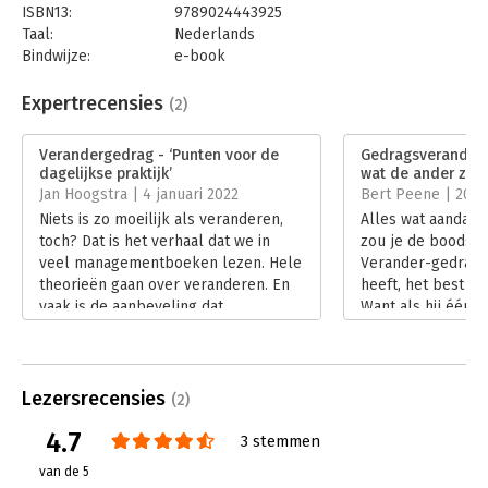
ISBN13:
9789024443925
Taal:
Nederlands
Bindwijze:
e-book
Beveiliging:
watermerk
Bestandsformaat:
epub
Expertrecensies
(2)
Aantal pagina's:
144
Uitgever:
Boom
Verandergedrag - ‘Punten voor de
Gedragsveranderin
Druk:
1
dagelijkse praktijk’
wat de ander zeg
Verschijningsdatum:
18-10-2021
Jan Hoogstra | 4 januari 2022
Bert Peene | 20 
Niets is zo moeilijk als veranderen,
Alles wat aandacht 
Hoofdrubriek:
Psychologie
,
Verandermanagement
toch? Dat is het verhaal dat we in
zou je de boodsch
veel managementboeken lezen. Hele
Verander-gedrag v
theorieën gaan over veranderen. En
heeft, het best k
vaak is de aanbeveling dat
Want als hij één di
voorbeeldgedrag erg belangrijk is. In
maken, is het wel 
‘Verandergedrag, hoe je
gedragsveranderin
gedragsverandering interactief
is wanneer degene
stimuleert’ werkt Thijs Leenman
gedrag verwacht w
Lezersrecensies
(2)
verandergedrag uit aan de hand van 3
genomen voelt.
4.7
veranderinzichten.
Lees verder
3 stemmen
Lees verder
van de 5