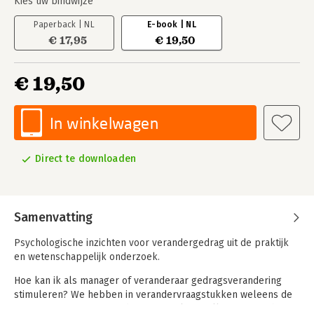
Kies uw bindwijze
Paperback | NL
E-book | NL
€ 17,95
€ 19,50
€ 19,50
In winkelwagen
Direct te downloaden
Samenvatting
Psychologische inzichten voor verandergedrag uit de praktijk
en wetenschappelijk onderzoek.
Hoe kan ik als manager of veranderaar gedragsverandering
stimuleren? We hebben in verandervraagstukken weleens de
neiging om ons eigen gedrag centraal te stellen, maar echte