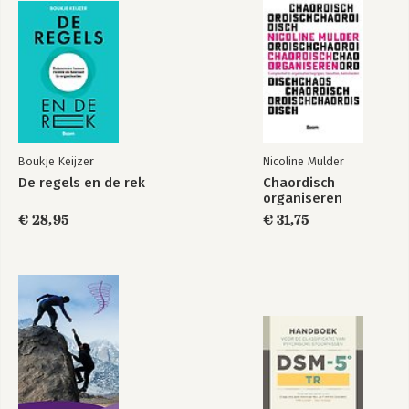
Bekijk alle boeken
Valideren: gedragsverandering volgens de psychotherapie 54
vertalen dat ze direct toepasbaar 
Verkennen: hoe verbinding in gesprekken werkt 60
worden in de praktijk.
Veranderen: hoe je verbinding tot stand brengt tijdens jullie
gesprek 68
Vastgrijpen: praktische handvatten voor jouw verbinding 80
Verandergedrag: gedrag waarmee je verbinding tot stand
brengt tijdens jullie gesprek 86
Veranderinzicht III. ONZE INTERACTIE 89
Boukje Keijzer
Nicoline Mulder
Stimuleer verandertaal in jullie interactie
De regels en de rek
Chaordisch
Valideren: gedragsverandering volgens de klinische
organiseren
psychologie 93
€ 28,95
€ 31,75
Verkennen: hoe verandertaal in gesprekken werkt 96
Veranderen: hoe je verandertaal stimuleert in jullie interactie
106
Vastgrijpen: praktische handvatten voor jouw interactie 119
Verandergedrag: gedrag waarmee je verandertaal stimuleert in
jullie interactie 124
Aan de slag 127
Jouw praktijktoolbox 131
Dankwoord 139