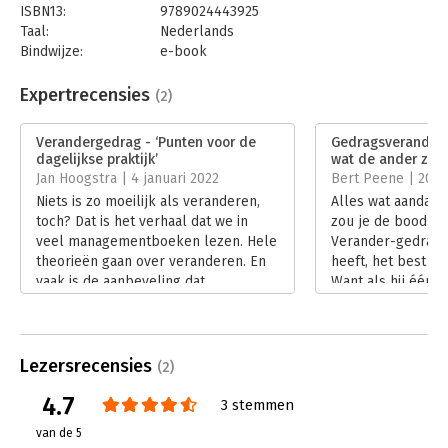
ISBN13:
9789024443925
Taal:
Nederlands
Bindwijze:
e-book
Beveiliging:
watermerk
Bestandsformaat:
epub
Expertrecensies
(2)
Aantal pagina's:
144
Uitgever:
Boom
Verandergedrag - ‘Punten voor de
Gedragsveranderin
Druk:
1
dagelijkse praktijk’
wat de ander zeg
Verschijningsdatum:
18-10-2021
Jan Hoogstra | 4 januari 2022
Bert Peene | 20 
Niets is zo moeilijk als veranderen,
Alles wat aandacht 
Hoofdrubriek:
Psychologie
,
Verandermanagement
toch? Dat is het verhaal dat we in
zou je de boodsch
veel managementboeken lezen. Hele
Verander-gedrag v
theorieën gaan over veranderen. En
heeft, het best k
vaak is de aanbeveling dat
Want als hij één di
voorbeeldgedrag erg belangrijk is. In
maken, is het wel 
‘Verandergedrag, hoe je
gedragsveranderin
gedragsverandering interactief
is wanneer degene
stimuleert’ werkt Thijs Leenman
gedrag verwacht w
Lezersrecensies
(2)
verandergedrag uit aan de hand van 3
genomen voelt.
4.7
veranderinzichten.
Lees verder
3 stemmen
Lees verder
van de 5