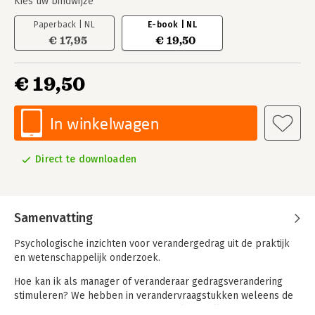
Kies uw bindwijze
Paperback | NL
E-book | NL
€ 17,95
€ 19,50
€ 19,50
In winkelwagen
Direct te downloaden
Samenvatting
Psychologische inzichten voor verandergedrag uit de praktijk
en wetenschappelijk onderzoek.
Hoe kan ik als manager of veranderaar gedragsverandering
stimuleren? We hebben in verandervraagstukken weleens de
neiging om ons eigen gedrag centraal te stellen, maar echte