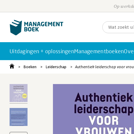
Op werkda
Uitdagingen + oplossingen
Managementboeken
Ove
Boeken
Leiderschap
Authentiek leiderschap voor vro