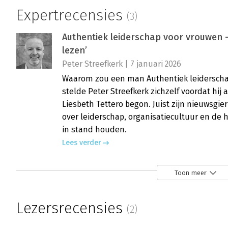
Expertrecensies
(3)
Authentiek leiderschap voor vrouwen -
lezen’
Peter Streefkerk | 7 januari 2026
Waarom zou een man Authentiek leiderschap
stelde Peter Streefkerk zichzelf voordat hi
Liesbeth Tettero begon. Juist zijn nieuwsgie
over leiderschap, organisatiecultuur en de
in stand houden.
Lees verder
Toon meer
Authentiek leiderschap voor vrouwen -
Hendrika Willemse-Vreugdenhil | 6 maart 2
Lezersrecensies
(2)
Nog een boek vrouwen, is dat wel nodig? Het 
‘Authentiek leiderschap voor vrouwen’ en dez