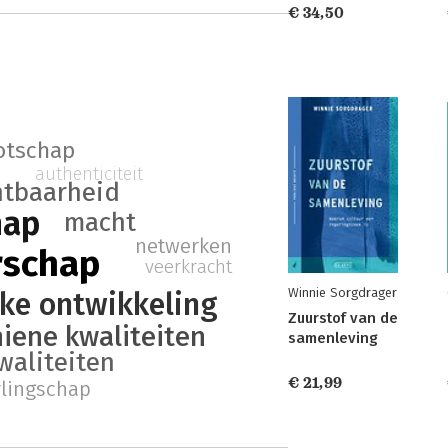
€ 34,50
otschap
authenticiteit
htbaarheid
hap
macht
netwerken
rschap
veerkracht
Winnie Sorgdrager
jke ontwikkeling
Zuurstof van de
iene kwaliteiten
samenleving
waliteiten
€ 21,99
rlingschap