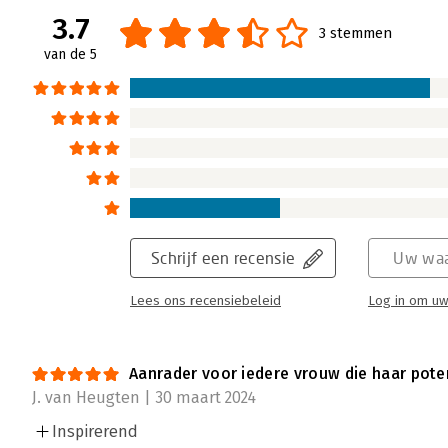
ik mezelf de vraag. Is dat wel nodig? Vol ver
3.7
3 stemmen
trek ik dezelfde conclusie. Ja het is echt nod
van de 5
Lees verder
Authentiek leiderschap voor vrouwen -
Annemarie Smits | 13 februari 2024
Met ‘Authentiek leiderschap voor vrouwen’wi
Holwerda vrouwen helpen zich op een authe
Schrijf een recensie
Uw waa
ambities waar te maken. En met hun invloed
betere wereld.
Lees ons recensiebeleid
Log in om uw
Lees verder
Aanrader voor iedere vrouw die haar pote
J. van Heugten | 30 maart 2024
Inspirerend