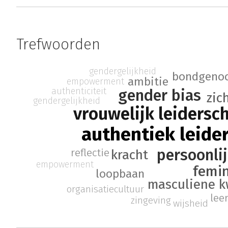
Trefwoorden
gendergelijkheid
bondgeno
ambitie
empowerment
authenticiteit
gender bias
zic
gendergelijkheid
vrouwelijk leidersc
authentiek leide
persoonli
reflectie
kracht
empowerment
femin
loopbaan
masculiene k
organisatiecultuur
lee
zingeving
wijsheid