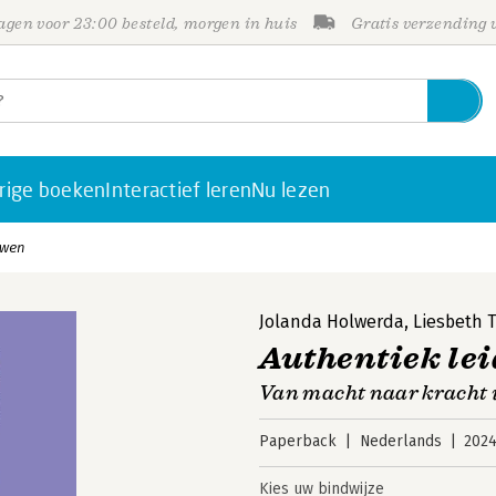
gen voor 23:00 besteld, morgen in huis
Gratis verzending
rige boeken
Interactief leren
Nu lezen
uwen
Jolanda Holwerda
,
Liesbeth T
Authentiek le
Van macht naar kracht 
Paperback
Nederlands
202
Kies uw bindwijze