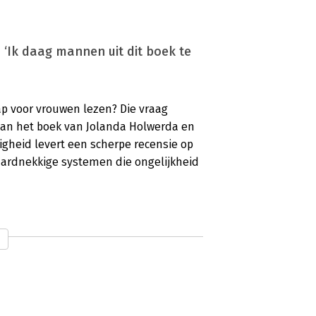
 ‘Ik daag mannen uit dit boek te
 voor vrouwen lezen? Die vraag
j aan het boek van Jolanda Holwerda en
righeid levert een scherpe recensie op
 hardnekkige systemen die ongelijkheid
 ‘Absoluut een aanrader’
024
is de eerste zin van de inleiding van
e zet mij direct op scherp. Hardop stel