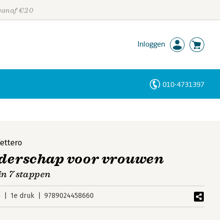
 vanaf €20
Inloggen
010-4731397
Personen
Trefwoorden
ettero
iderschap voor vrouwen
in 7 stappen
4
1e druk
9789024458660