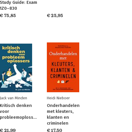
Study Guide: Exam
1Z0–830
€ 75,85
€ 25,95
Jack van Minden
Heidi Nieboer
Kritisch denken
Onderhandelen
voor
met kleuters,
probleemoplossers
klanten en
criminelen
€ 21,99
€ 17,50