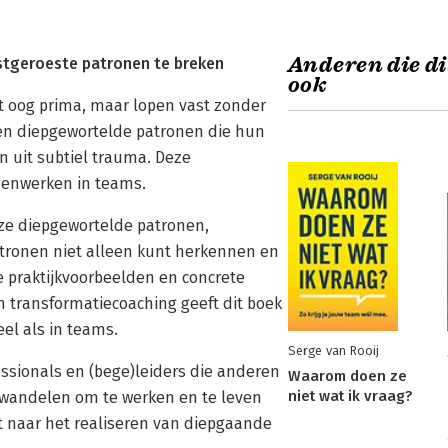
Anderen die di
astgeroeste patronen te breken
ook
 oog prima, maar lopen vast zonder
len diepgewortelde patronen die hun
 uit subtiel trauma. Deze
enwerken in teams.
ze diepgewortelde patronen,
atronen niet alleen kunt herkennen en
e praktijkvoorbeelden en concrete
 transformatiecoaching geeft dit boek
el als in teams.
Serge van Rooij
essionals en (bege)leiders die anderen
Waarom doen ze
niet wat ik vraag?
ewandelen om te werken en te leven
t naar het realiseren van diepgaande