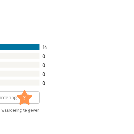
14
0
0
0
0
?
rdering
 waardering te geven