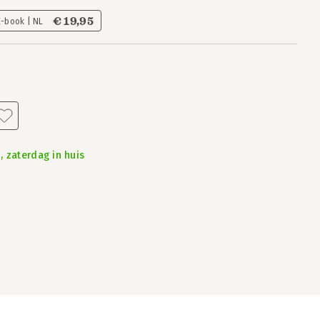
€ 19,95
E-book | NL
, zaterdag in huis