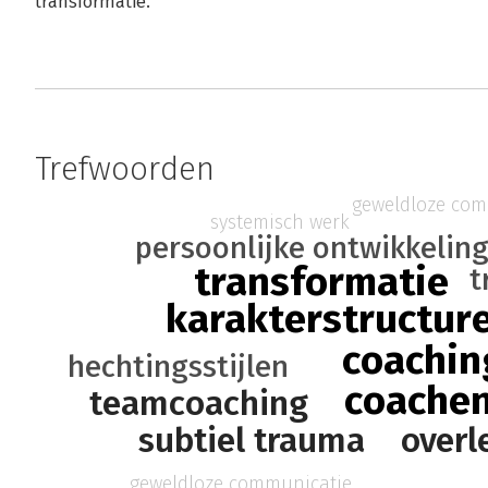
transformatie.
Trefwoorden
geweldloze com
systemisch werk
persoonlijke ontwikkelin
transformatie
t
karakterstructur
coachin
hechtingsstijlen
coache
teamcoaching
subtiel trauma
overl
geweldloze communicatie