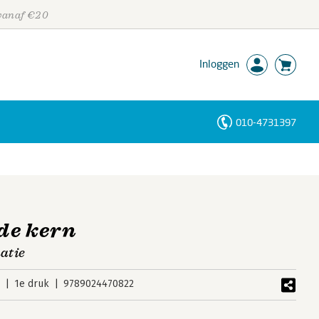
 vanaf €20
Inloggen
010-4731397
Personen
Trefwoorden
de kern
atie
5
1e druk
9789024470822