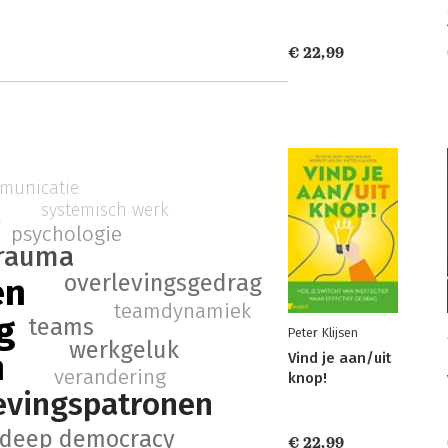
€ 22,99
municatie
systemisch werk
g
psychologie
rauma
overlevingsgedrag
en
teamdynamiek
g
teams
Peter Klijsen
werkgeluk
n
Vind je aan/uit
verandering
knop!
evingspatronen
deep democracy
€ 22,99