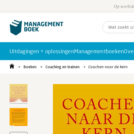
Op werkda
Uitdagingen + oplossingen
Managementboeken
Ove
Boeken
Coaching en trainen
Coachen naar de kern