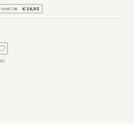
€ 18,95
E-book | NL
is