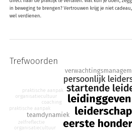
direct naar de praktijk te vertalen. Wat kun je doen, zeg
in beweging te brengen? Vertrouwen krijg je niet cadeau
wel verdienen.
Trefwoorden
verwachtingsmanagem
persoonlijk leide
startende leid
praktische aanpak
leidinggeven
organisatiecultuur
coaching
leiderscha
praktische aanpak
teamdynamiek
eerste honde
zelfreflectie
organisatiecultuur