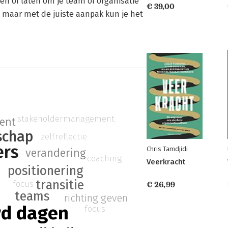
gen of laten om je team of organisatie
€ 39,00
, maar met de juiste aanpak kun je het
stakeholdermanagement
ent
rschap
zelfreflectie
ers
Chris Tamdjidi
verandering
coaching
Veerkracht
positionering
transitie
focus
€ 26,99
p
teams
richting geven
rd dagen
focus