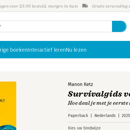
gen voor 23:00 besteld, morgen in huis
Gratis verzending
rige boeken
Interactief leren
Nu lezen
Manon Ketz
Survivalgids v
Hoe deal je met je eerst
Paperback
Nederlands
202
Kies uw bindwijze