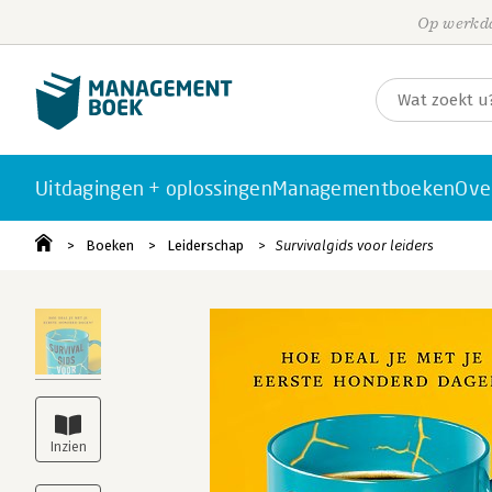
Op werkda
Uitdagingen + oplossingen
Managementboeken
Ove
Boeken
Leiderschap
Survivalgids voor leiders