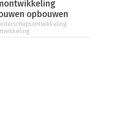
montwikkeling
rouwen opbouwen
eiderschapsontwikkeling
ntwikkeling