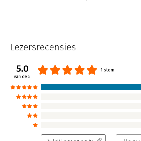
Lezersrecensies
5.0
1 stem
van de 5
Schrijf een recensie
Uw waa