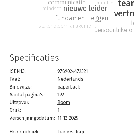
tea
communicatie
mindset
nieuwe leider
mindset
vert
fundament leggen
l
stakeholdermanagement
persoonlijke o
Specificaties
ISBN13:
9789024472321
Taal:
Nederlands
Bindwijze:
paperback
Aantal pagina's:
192
Uitgever:
Boom
Druk:
1
Verschijningsdatum:
11-12-2025
Hoofdrubriek:
Leiderschap