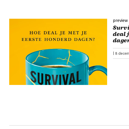
preview
Survi
deal 
dage
8 decem