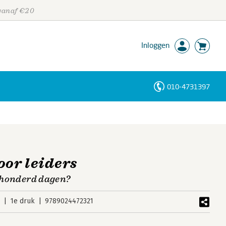
 vanaf €20
Inloggen
010-4731397
Personen
Trefwoorden
oor leiders
e honderd dagen?
5
1e druk
9789024472321