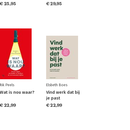
€ 25,95
€ 29,95
Rik Peels
Elsbeth Boes
Wat is nou waar?
Vind werk dat bij
je past
€ 22,99
€ 22,99