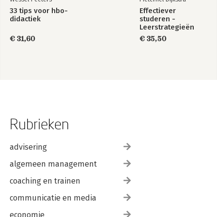
Opgaan
33 tips voor hbo-
Effectiever
Tienduizend dingen
didactiek
studeren -
Leerstrategieën
Epiloog (Terug in de studeerkamer)
voor het hoger
€ 31,60
€ 35,50
onderwijs
Woord van dank
Geraadpleegde literatuur
Eindnoten
Rubrieken
advisering
algemeen management
coaching en trainen
communicatie en media
economie