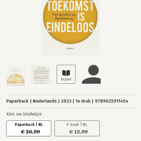
Paperback
Nederlands
2023
1e druk
9789025911454
Kies uw bindwijze
Paperback | NL
E-book | NL
€ 26,99
€ 12,99