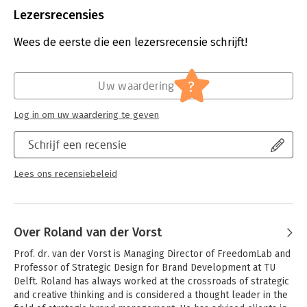
Uitgever:
Ten Have
Lezersrecensies
Druk:
1
Verschijningsdatum:
7-9-2023
Wees de eerste die een lezersrecensie schrijft!
Hoofdrubriek:
Mens en maatschappij
?
Uw waardering
Log in om uw waardering te geven
Schrijf een recensie
Lees ons recensiebeleid
Over Roland van der Vorst
Prof. dr. van der Vorst is Managing Director of FreedomLab and 
Professor of Strategic Design for Brand Development at TU 
Delft. Roland has always worked at the crossroads of strategic 
and creative thinking and is considered a thought leader in the 