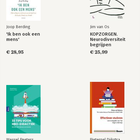
Onrust van een hoger orde
De ruimte tussen de prikkels
Veelvoudigheid (De stad)
Joop Berding
Jim van Os
Weg van de kern
'Ik ben ook een
KOPZORGEN.
Het versplinterde zelf
mens'
Neurodiversiteit
Het zelf als profiel
begrijpen
Het kernloze zelf
€ 28,95
€ 25,99
De speelse positie
Kern en context
De kernloze optiewereld
Onbeheerszucht
Onbegrensdheid (Het vliegtuig)
Heel en al
Onbegrensde oneindigheid
Eindeloze begrenzing
Eén met het al
Eén met de digitale ruimte (New York)
Vloeien
Flaneren
Wessel Peeters
Pieternel Dijkstra