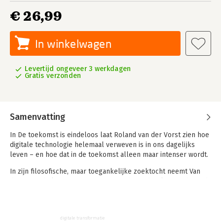
€ 26,99
In winkelwagen
Levertijd ongeveer 3 werkdagen
Gratis verzonden
Samenvatting
In De toekomst is eindeloos laat Roland van der Vorst zien hoe
digitale technologie helemaal verweven is in ons dagelijks
leven – en hoe dat in de toekomst alleen maar intenser wordt.
In zijn filosofische, maar toegankelijke zoektocht neemt Van
der Vorst de lezer mee op reis – via de studeerkamer, de stad,
het strand, de trein en het bos – en in die context worden de
effecten van digitalisering op ons leven en denken concreet.
Van der Vorst schrijft stijlvol, tegen het literaire aan, en biedt
digitale transformatie
een hoopvol perspectief om beter te navigeren in een wereld