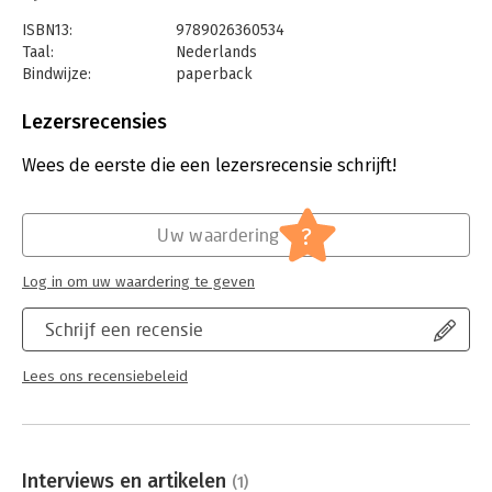
ISBN13:
9789026360534
Taal:
Nederlands
Bindwijze:
paperback
Aantal pagina's:
216
Uitgever:
Ambo/Anthos Uitgevers
Lezersrecensies
Druk:
1
Verschijningsdatum:
12-10-2022
Wees de eerste die een lezersrecensie schrijft!
Hoofdrubriek:
Personeelsmanagement
?
Uw waardering
Log in om uw waardering te geven
Schrijf een recensie
Lees ons recensiebeleid
Interviews en artikelen
(1)