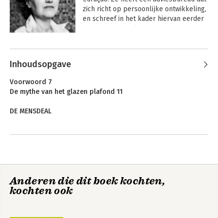
zich richt op persoonlijke ontwikkeling, 
en schreef in het kader hiervan eerder 
de non-fictieboeken Een vrouw heeft 
zeven gezichten en Mannen in soorten 
Andere boeken door Marlies
en maten.
Brenters
Inhoudsopgave
Voorwoord 7
De mythe van het glazen plafond 11
DE MENSDEAL
De M-Factor 23
Mannen aan de leiding 25
Masculiene organisatiecultuur 37
Masculiene waarden 48
Anderen die dit boek kochten,
Vrouwen verdwijnen uit beeld 59
De FemDeal
kochten ook
Vooroordelen 60
Oordelen 71
Verwachtingen 82