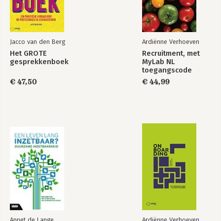
Hoe kunnen vrouwen leiders worden en het verschil maken?
182
Nawoord 199
Jacco van den Berg
Ardiënne Verhoeven
Wat is de M-Factor van jouw organisatie? 201
Het GROTE
Recruitment, met
Dank 203
gesprekkenboek
MyLab NL
Literatuur 205
toegangscode
€ 47,50
€ 44,99
Annet de Lange
Ardiënne Verhoeven