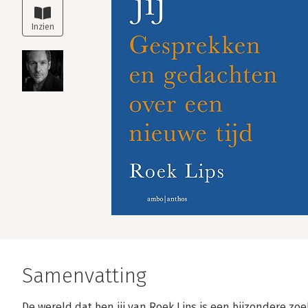
Samenvatting
De wereld dat ben jij van Roek Lips is een bijzondere z