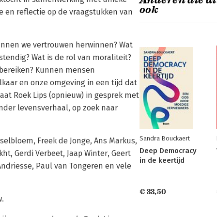
Anderen die di
ook
ie en reflectie op de vraagstukken van
kunnen we vertrouwen herwinnen? Wat
endig? Wat is de rol van moraliteit?
n bereiken? Kunnen mensen
kaar en onze omgeving in een tijd dat
gaat Roek Lips (opnieuw) in gesprek met
der levensverhaal, op zoek naar
Sandra Bouckaert
selbloem, Freek de Jonge, Ans Markus,
Deep Democracy
ht, Gerdi Verbeet, Jaap Winter, Geert
in de keertijd
ndriesse, Paul van Tongeren en vele
€ 33,50
w.