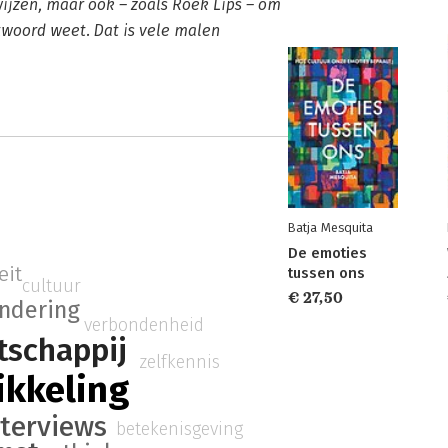
ijzen, maar ook – zoals Roek Lips – om
woord weet. Dat is vele malen
Batja Mesquita
De emoties
eit
tussen ons
cultuur
€ 27,50
ndering
verbondenheid
schappij
zelfkennis
ikkeling
nterviews
betekenisgeving