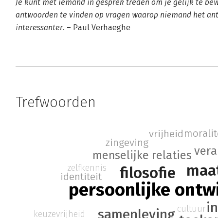
Je kunt met iemand in gesprek treden om je gelijk te bew
antwoorden te vinden op vragen waarop niemand het ant
interessanter.
– Paul Verhaeghe
Trefwoorden
moralit
vrijheid
zingeving
vera
menselijke relaties
maat
zelfkennis
filosofie
identiteit
persoonlijke ontw
i
cultuur
samenleving
keuzevrijheid