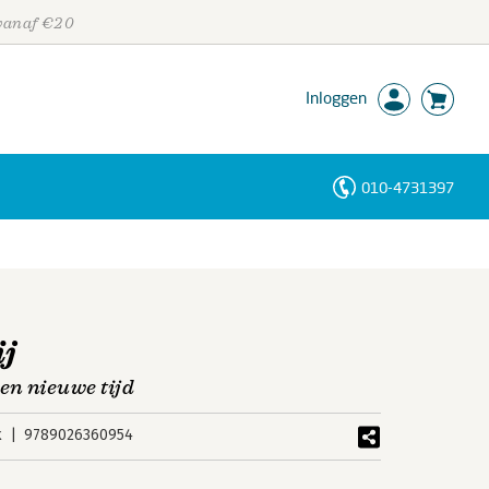
 vanaf €20
Inloggen
010-4731397
Personen
Trefwoorden
ij
en nieuwe tijd
k
9789026360954