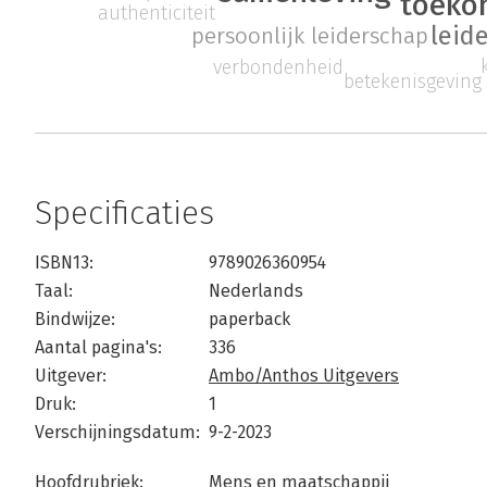
toeko
authenticiteit
leid
persoonlijk leiderschap
verbondenheid
betekenisgeving
Specificaties
ISBN13:
9789026360954
Taal:
Nederlands
Bindwijze:
paperback
Aantal pagina's:
336
Uitgever:
Ambo/Anthos Uitgevers
Druk:
1
Verschijningsdatum:
9-2-2023
Hoofdrubriek:
Mens en maatschappij