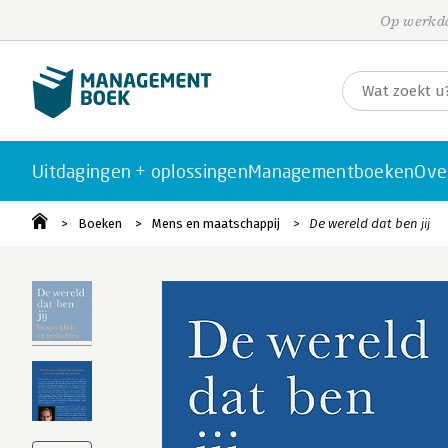
Op werkda
Uitdagingen + oplossingen
Managementboeken
Ove
Boeken
Mens en maatschappij
De wereld dat ben jij