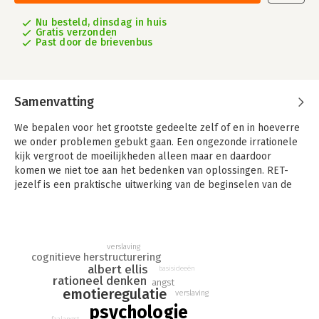
Nu besteld, dinsdag in huis
Gratis verzonden
Past door de brievenbus
Samenvatting
We bepalen voor het grootste gedeelte zelf of en in hoeverre
we onder problemen gebukt gaan. Een ongezonde irrationele
kijk vergroot de moeilijkheden alleen maar en daardoor
komen we niet toe aan het bedenken van oplossingen. RET-
jezelf is een praktische uitwerking van de beginselen van de
Rationeel-Emotieve Therapie voor het omgaan met angsten,
depressies, verslavingen en relatieproblemen. Ook zaken als
jaloezie, rouw en faalangst komen uitgebreid aan de orde. Voor
tal van herkenbare moeilijkheden geeft Jan Verhulst aan welke
verslaving
irrationele gedachten mensen er vaak op na houden en welke
cognitieve herstructurering
albert ellis
rationele alternatieven er zijn.
basisideeën
rationeel denken
angst
emotieregulatie
Via de RET-test kan iedereen zelf nagaan of zijn of haar denken
verslaving
psychologie
rationeel dan wel irrationeel is. RET-jezelf is een wegwijzer
faalangst