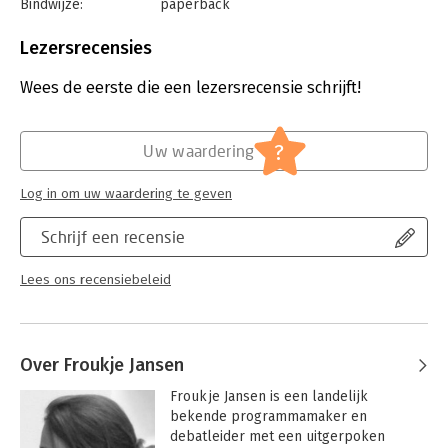
Bindwijze:
paperback
Aantal pagina's:
224
Uitgever:
Prometheus Bert Bakker
Lezersrecensies
Druk:
1
Verschijningsdatum:
6-4-2016
Wees de eerste die een lezersrecensie schrijft!
Hoofdrubriek:
Mens en maatschappij
?
Uw waardering
Log in om uw waardering te geven
Schrijf een recensie
Lees ons recensiebeleid
Over Froukje Jansen
Froukje Jansen is een landelijk 
bekende programmamaker en 
debatleider met een uitgerpoken 