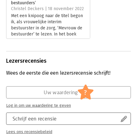
Hoofdrubriek:
Leiderschap
,
Strategisch management
bestuurders’
Christel Deckers | 18 november 2022
Met een knipoog naar de titel begon
ik, als vrouwelijke interim
bestuurster in de zorg, ‘Mevrouw de
bestuurder’ te lezen. In het boek
staan 20 vrouwen (met foto) en één
man (zonder foto). Het zijn allemaal
bestuurders of gewezen bestuurders
in de zorg. Een aantal van hen,
Lezersrecensies
waaronder Hans, zijn mijn (oud)
collega’s.
Wees de eerste die een lezersrecensie schrijft!
Lees verder
?
Uw waardering
Log in om uw waardering te geven
Schrijf een recensie
Lees ons recensiebeleid