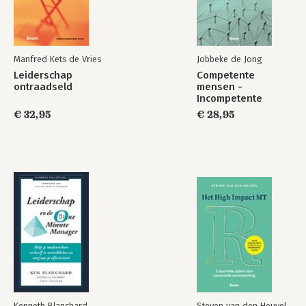
Manfred Kets de Vries
Jobbeke de Jong
Leiderschap
Competente
ontraadseld
mensen -
Incompetente
teams
€ 32,95
€ 28,95
Kenneth Blanchard
Steven van den Heuvel