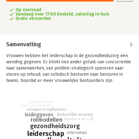
Op voorraad
Vandaag voor 17:00 besteld, zaterdag in huis
Gratis verzonden
Samenvatting
Vrouwen hebben het leiderschap in de gezondheidszorg een
wending gegeven. Er klinkt een ander geluid: van concurrentie
naar samenwerken, van politiek-strategisch opereren naar
sturen op inhoud, van solistisch besturen naar besturen in
teams. Doordat er meer vrouwelijke bestuurders zijn
gekomen, hebben ze onmiskenbaar een belangrijke bijdrage
geleverd aan nieuwe vormen van leiderschap.
culturele diversiteit
In dit boek delen twintig vrouwelijke zorgbestuurders hun
bestuurlijke uitdagingen
persoonlijke ervaringen. Vrouwelijke bestuurders van het
vrouwen in topfuncties
leidinggeven
bestuurlijke ervaring
eerste uur, zij-instromers uit de politiek en het bedrijfsleven,
rolmodellen
transitie in de zorg
vrouwen met een bi-culturele achtergrond én de nieuwe
gezondheidszorg
generatie vertellen aan zorgbestuurder Anita Wydoodt
leiderschap
interviews
openhartig over hun loopbaan, de barrières en vooroordelen
barrières