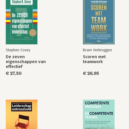
De bestuurder & de
filosoof
Bekijk alle boeken
Stephen Covey
Bram Verbruggen
De zeven
Scoren met
eigenschappen van
teamwork
effectief
leiderschap
€ 27,50
€ 26,95