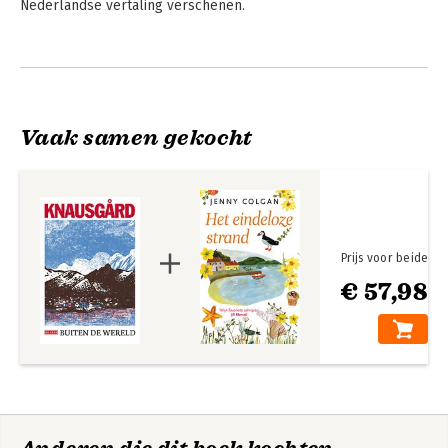
Nederlandse vertaling verschenen.
Andere boeken door Karl Ove
Knausgård
Vaak samen gekocht
Prijs voor beide
€ 57,98
Het derde rijk
De morgenster