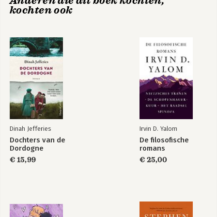
Anderen die dit boek kochten,
kochten ook
Nacht
Dinah Jefferies
Irvin D. Yalom
Bekijk alle boeken
Dochters van de
De filosofische
Dordogne
romans
€ 15,99
€ 25,00