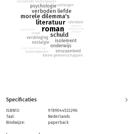
noordelijke landschappen
psychologie
verlangen
verboden liefde
morele dilemma's
literatuur
identiteit
obsessie
roman
adolescentie
adolescentie
obsessie
schuld
jeugd
verdringing
isolement
nostalgie
onderwijs
machtsverhoudingen
eenzaamheid
buitenstaander
kleine gemeenschappen
Specificaties
ISBN13:
9789044532296
Taal:
Nederlands
Bindwijze:
paperback
Aantal pagina's:
864