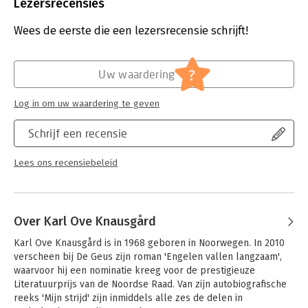
Uitgever:
De Geus
Lezersrecensies
Druk:
1
Verschijningsdatum:
28-1-2021
Wees de eerste die een lezersrecensie schrijft!
Hoofdrubriek:
Literatuur en romans
?
Uw waardering
Log in om uw waardering te geven
Schrijf een recensie
Lees ons recensiebeleid
Over Karl Ove Knausgård
Karl Ove Knausgård is in 1968 geboren in Noorwegen. In 2010 
verscheen bij De Geus zijn roman 'Engelen vallen langzaam', 
waarvoor hij een nominatie kreeg voor de prestigieuze 
Literatuurprijs van de Noordse Raad. Van zijn autobiografische 
reeks 'Mijn strijd' zijn inmiddels alle zes de delen in 