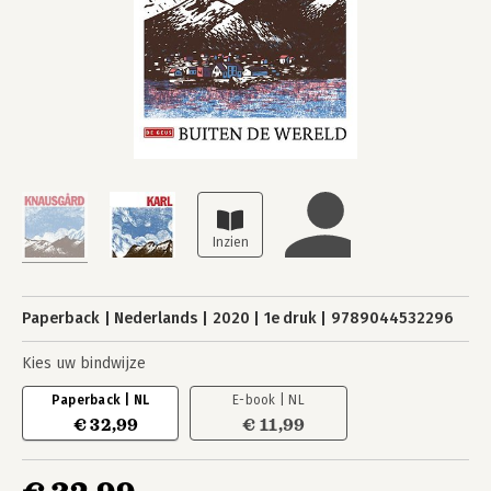
Paperback
Nederlands
2020
1e druk
9789044532296
Kies uw bindwijze
Paperback | NL
E-book | NL
€ 32,99
€ 11,99