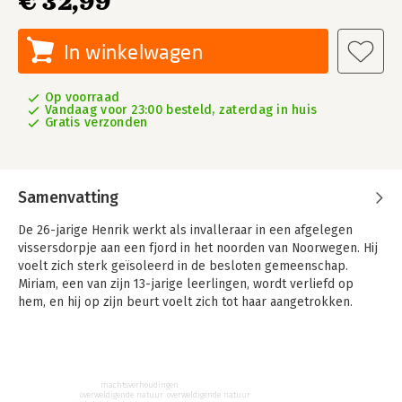
€ 32,99
In winkelwagen
Op voorraad
Vandaag voor 23:00 besteld, zaterdag in huis
Gratis verzonden
Samenvatting
De 26-jarige Henrik werkt als invalleraar in een afgelegen
vissersdorpje aan een fjord in het noorden van Noorwegen. Hij
voelt zich sterk geïsoleerd in de besloten gemeenschap.
Miriam, een van zijn 13-jarige leerlingen, wordt verliefd op
hem, en hij op zijn beurt voelt zich tot haar aangetrokken.
Tegen beter weten in onderneemt hij toenaderingspogingen.
machtsverhoudingen
overweldigende natuur
overweldigende natuur