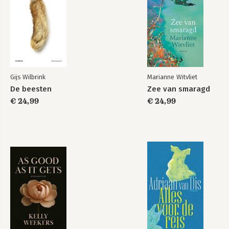
Gij nu
Het beste wat we
hebben
Gijs Wilbrink
Marianne Witvliet
De beesten
Zee van smaragd
Bekijk alle boeken
€ 24,99
€ 24,99