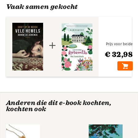
Vaak samen gekocht
Prijs voor beide
€ 32,98
Het beste wat we
Kom hier dat ik u
hebben
kus
Anderen die dit e-book kochten,
kochten ook