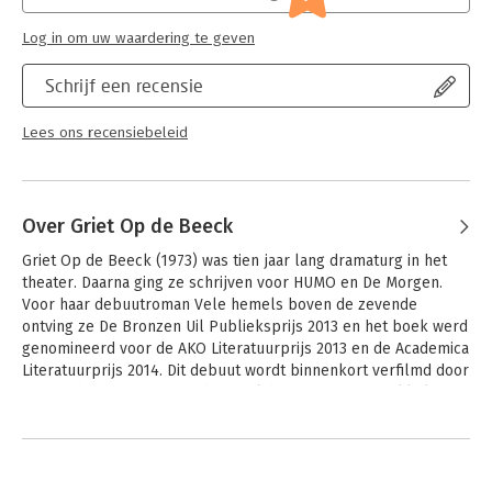
Hoofdrubriek:
Literatuur en romans
Log in om uw waardering te geven
Schrijf een recensie
Lees ons recensiebeleid
Over Griet Op de Beeck
Griet Op de Beeck (1973) was tien jaar lang dramaturg in het 
theater. Daarna ging ze schrijven voor HUMO en De Morgen. 
Voor haar debuutroman Vele hemels boven de zevende 
ontving ze De Bronzen Uil Publieksprijs 2013 en het boek werd 
genomineerd voor de AKO Literatuurprijs 2013 en de Academica 
Literatuurprijs 2014. Dit debuut wordt binnenkort verfilmd door 
Jan Matthys, voor wie Op de Beeck het scenario ontwikkelt. 
Naar haar tweede roman wordt al sinds het verschijnen van 
Andere boeken door Griet Op de
Vele hemels boven de zevende reikhalzend uitgekeken.
Beeck