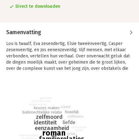
Direct te downloaden
Samenvatting
Lou is twaalf, Eva zesendertig, Elsie tweeënveertig, Casper
zesenveertig, en Jos eenenzeventig. Vijf mensen, met elkaar
verbonden, vertellen hun verhaal. Over onverwacht geluk dat
de dingen moeilijk maakt, over geheimen die te groot lijken,
over de complexe kunst van het jong zijn, over obstakels die
bergen worden, amper te beklimmen, over blijven proberen,
tot waar geen mens meer verder kan.
In 'Vele hemels boven de zevende' vechten vijf uiteenlopende
figuren meer met zichzelf dan met elkaar in dit bestaan dat
geheimen
communicatie
belachelijk mooi en geweldig lastig is, allemaal tegelijk.
echtscheiding
schuld
keuzes maken
huwelijk
buitenechtelijke relatie
Griet Op de Beeck heeft een indrukwekkend debuut
zelfmoord
zelfkennis
geschreven. Met prachtige zinnen en oorspronkelijke
identiteit
liefde
observaties creëert ze niet alleen een stel intrigerende
eenzaamheid
alcoholisme
roman
verlies
personages, maar schetst ze ook een treffend beeld van deze
geluk
communicatie
familierelaties
alcoholisme