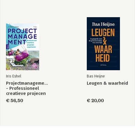
Iris Eshel
Bas Heijne
Projectmanagement
Leugen & waarheid
- Professioneel
creatieve projecen
organiseren
€ 56,50
€ 20,00