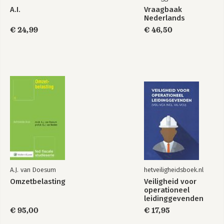
Voor de democratie
Leugen & waarheid
A.I.
Vraagbaak
Nederlands
€ 24,99
€ 46,50
Bekijk alle boeken
A.J. van Doesum
hetveiligheidsboek.nl
Omzetbelasting
Veiligheid voor
operationeel
leidinggevenden
(VOL-VCA)
€ 95,00
€ 17,95