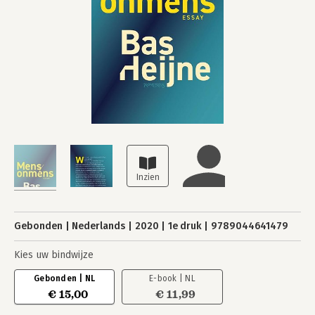
Gebonden
Nederlands
2020
1e druk
9789044641479
Kies uw bindwijze
Gebonden | NL
E-book | NL
€ 15,00
€ 11,99