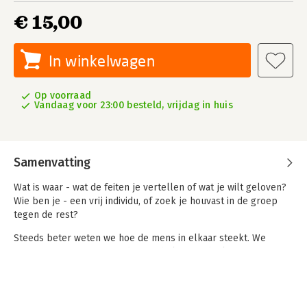
€ 15,00
In winkelwagen
Op voorraad
Vandaag voor 23:00 besteld, vrijdag in huis
Samenvatting
Wat is waar - wat de feiten je vertellen of wat je wilt geloven?
Wie ben je - een vrij individu, of zoek je houvast in de groep
tegen de rest?
Steeds beter weten we hoe de mens in elkaar steekt. We
weten waarom we geneigd zijn in hokjes te denken, waarom we
liever verbroederen met mensen die op ons lijken dan met
vreemden. En ook hoe gemakkelijk mensen gemanipuleerd
kunnen worden, via sociale media en door politici.