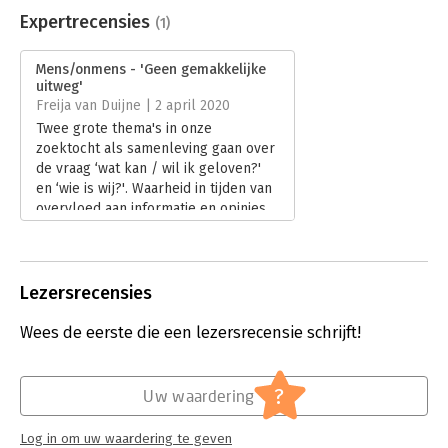
Uitgever:
Prometheus
Expertrecensies
‘Ogenschijnlijk losjes denkend, zonder een al te zichtbare rode
(1)
Druk:
1
draad aan te brengen, komt Heijne tot belangrijke inzichten.’
Verschijningsdatum:
31-1-2020
de Volkskrant
Mens/onmens - 'Geen gemakkelijke
uitweg'
‘Een schitterend essay!’ - Adriaan van Dis over Onbehagen.
Hoofdrubriek:
Mens en maatschappij
Freija van Duijne | 2 april 2020
Twee grote thema's in onze
zoektocht als samenleving gaan over
de vraag ‘wat kan / wil ik geloven?'
en ‘wie is wij?'. Waarheid in tijden van
overvloed aan informatie en opinies.
Identiteit in tijden van een steeds
diverser wordende samenleving.
Lees verder
Lezersrecensies
Wees de eerste die een lezersrecensie schrijft!
?
Uw waardering
Log in om uw waardering te geven