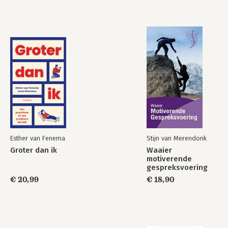
De leegte voorbij
Het verlaten
individu
Bekijk alle boeken
Esther van Fenema
Stijn van Merendonk
Groter dan ik
Waaier
motiverende
gespreksvoering
€ 20,99
€ 18,90