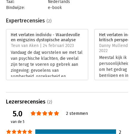
Taal:
Nederlands
Bindwijze:
e-book
Beveiliging:
watermerk
Bestandsformaat:
epub
Expertrecensies
(2)
Aantal pagina's:
280
Uitgever:
Prometheus
Het verlaten individu - Waardevolle
Het verlaten indiv
Druk:
1
en enigszins dystopische analyse
kritisch perspecti
Verschijningsdatum:
28-10-2022
Teun van Aken | 24 februari 2023
Danny Mullenders
2022
Vandaag de dag worstelen we met tal
Hoofdrubriek:
Psychologie
Meestal kijk ik do
van psychische klachten, die veelal
persoonlijkheidsp
zijn terug te voeren op gebrek aan
om het gedrag va
zingeving: gevoelens van
begrijpen en inter
somberheid, onzekerheid en
ons gedrag zeker
vertwijfeling. We lijden aan
wordt door situati
eenzaamheid. Een belangrijke
zoals het gezin w
oorzaak is volgens de auteur dat we
de mensen die we
ons hebben vrijgemaakt van de
Lezersrecensies
(2)
ontmoeten en life
beklemming van allerlei
geboorte en dood.
5.0
groepsstructuren en daarmee
2 stemmen
we leven heeft ze
hoopten zelf ‘God’ te kunnen worden.
van de 5
Lees verder
En nu voelen we ons verlaten en in
verwarring.
2