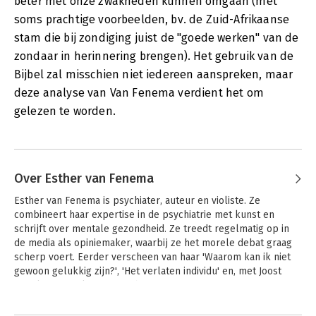
beter met onze zwakheden kunnen omgaan (met
soms prachtige voorbeelden, bv. de Zuid-Afrikaanse
stam die bij zondiging juist de "goede werken" van de
zondaar in herinnering brengen). Het gebruik van de
Bijbel zal misschien niet iedereen aanspreken, maar
deze analyse van Van Fenema verdient het om
gelezen te worden.
Over Esther van Fenema
Esther van Fenema is psychiater, auteur en violiste. Ze 
combineert haar expertise in de psychiatrie met kunst en 
schrijft over mentale gezondheid. Ze treedt regelmatig op in 
de media als opiniemaker, waarbij ze het morele debat graag 
scherp voert. Eerder verscheen van haar 'Waarom kan ik niet 
gewoon gelukkig zijn?', 'Het verlaten individu' en, met Joost 
Röselaers, 'De leegte voorbij'.
Andere boeken door Esther van