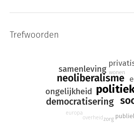
Trefwoorden
privati
samenleving
wonen
neoliberalisme
e
politie
ongelijkheid
so
democratisering
europa
publie
overheid
zorg