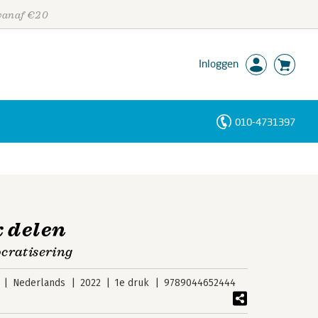
 vanaf €20
Inloggen
010-4731397
Personen
Trefwoorden
k delen
ocratisering
Nederlands
2022
1e druk
9789044652444