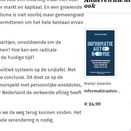
Anderen die di
ook
r markt en kapitaal. En een groeiende
alisme is niet voorbij maar gemeengoed
permitteren om het hele bestaan ervan
 partijen, onvoldoende om de
omen? Hoe kan een radicale
de huidige tijd?
politiek systeem op de snijtafel. Met
 conclusie. Dit doet ze op de
Martijn Aslander
Doorspekt met persoonlijke anekdotes,
Informatieautonomie
r Nederland de verkeerde afslag heeft
€ 24,99
 hoe we de weg terug kunnen vinden. Het
ele verandering is nodig.