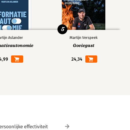
5
rtijn Aslander
Martijn Verspeek
matieautonomie
Goeiegast
4,99
24,34
ersoonlijke effectiviteit