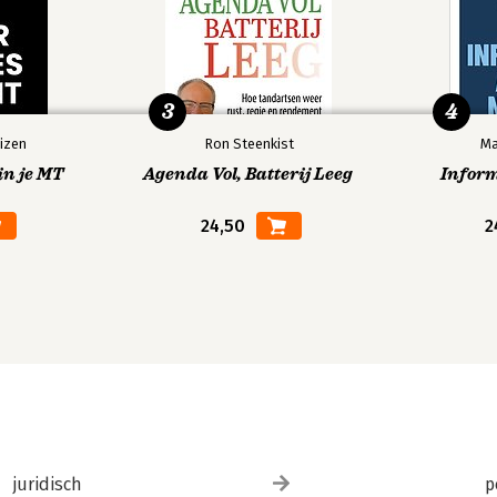
3
4
izen
Ron Steenkist
Ma
in je MT
Agenda Vol, Batterij Leeg
Infor
24,50
2
juridisch
p