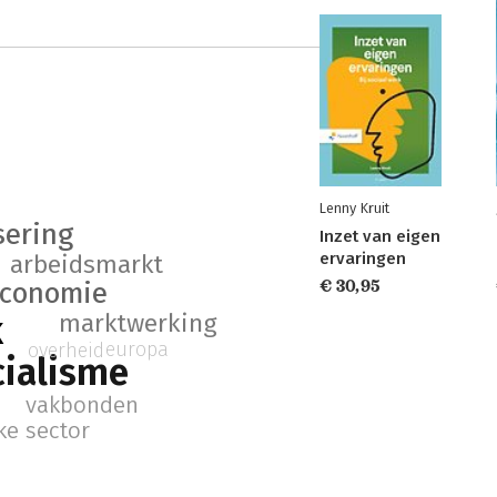
Lenny Kruit
sering
Inzet van eigen
ervaringen
arbeidsmarkt
€ 30,95
conomie
k
marktwerking
europa
overheid
cialisme
vakbonden
ke sector