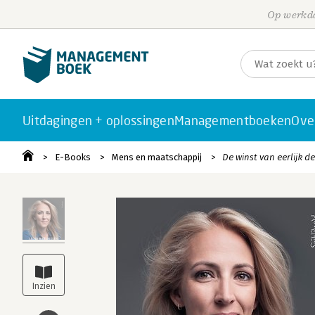
Op werkda
Uitdagingen + oplossingen
Managementboeken
Ove
E-Books
Mens en maatschappij
De winst van eerlijk d