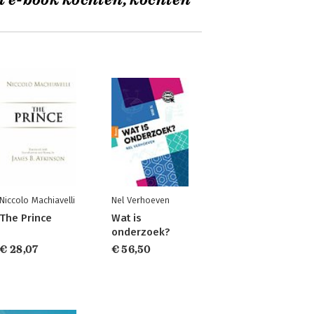
t e-book kochten, kochten
Niccolo Machiavelli
Nel Verhoeven
The Prince
Wat is
onderzoek?
€ 28,07
€ 56,50