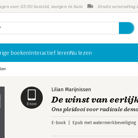
gen voor 23:00 besteld, morgen in huis
Gratis verzending
rige boeken
Interactief leren
Nu lezen
elen
Lilian Marijnissen
De winst van eerlij
E-book
Ons pleidooi voor radicale dem
E-book
Epub met watermerkbeveiliging