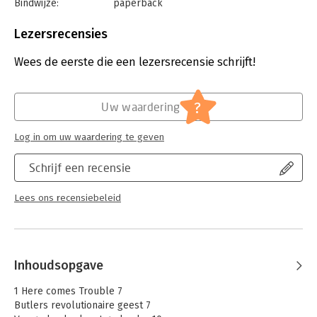
Bindwijze:
paperback
Aantal pagina's:
96
Uitgever:
Atlas-Contact
Lezersrecensies
Druk:
1
Verschijningsdatum:
10-5-2024
Wees de eerste die een lezersrecensie schrijft!
Hoofdrubriek:
Mens en maatschappij
Serie:
De kleine...
?
Uw waardering
Log in om uw waardering te geven
Schrijf een recensie
Lees ons recensiebeleid
Inhoudsopgave
1 Here comes Trouble 7
Butlers revolutionaire geest 7