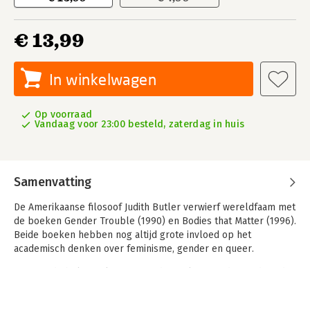
€ 13,99
In winkelwagen
Op voorraad
Vandaag voor 23:00 besteld, zaterdag in huis
Samenvatting
De Amerikaanse filosoof Judith Butler verwierf wereldfaam met
de boeken Gender Trouble (1990) en Bodies that Matter (1996).
Beide boeken hebben nog altijd grote invloed op het
academisch denken over feminisme, gender en queer.
Een van de belangrijkste noties die Butler introduceerde is dat
genderongelijkheid, homofobie en seksisme grotendeels
socio-cultureel worden verankerd in imitatie van idolen en