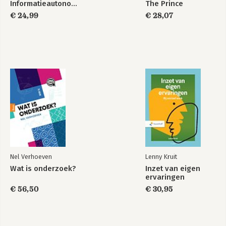
Informatieautonomie
The Prince
Het laatste woord is aan Judith Butler: How to
€ 24,99
€ 28,07
commit to Trouble? 72
Dankwoord 74
Verantwoording vertalingen citaten 74
Enkele begrippen verklaard 75
Bibliografie 81
Noten 85
Nel Verhoeven
Lenny Kruit
Wat is onderzoek?
Inzet van eigen
ervaringen
€ 56,50
€ 30,95