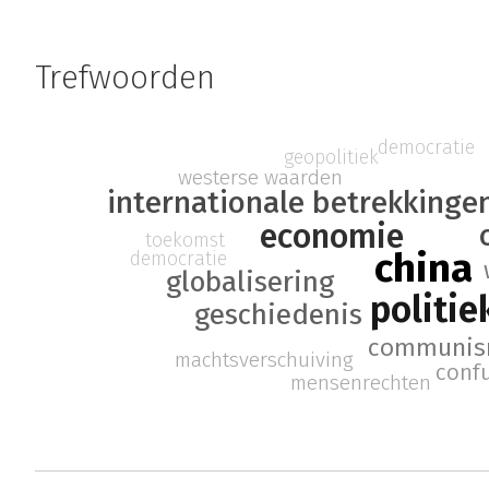
Trefwoorden
democratie
geopolitiek
westerse waarden
internationale betrekkinge
economie
toekomst
china
democratie
globalisering
politie
geschiedenis
communi
machtsverschuiving
conf
mensenrechten