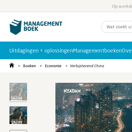
Op werkda
Uitdagingen + oplossingen
Managementboeken
Ove
Boeken
Economie
Verbijsterend China