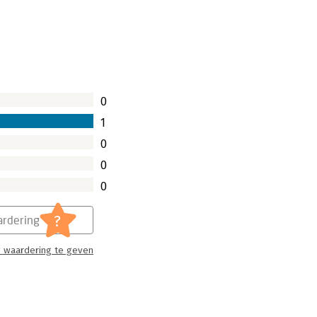
0
1
0
0
0
?
rdering
 waardering te geven