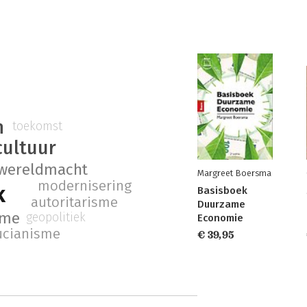
n
toekomst
cultuur
wereldmacht
Margreet Boersma
modernisering
k
Basisboek
autoritarisme
Duurzame
sme
geopolitiek
Economie
ucianisme
€ 39,95