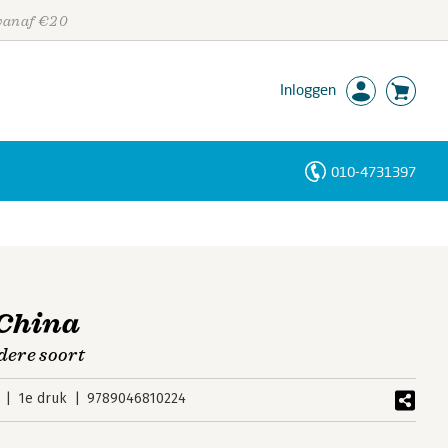
 vanaf €20
Inloggen
010-4731397
Personen
Trefwoorden
 China
ere soort
1e druk
9789046810224