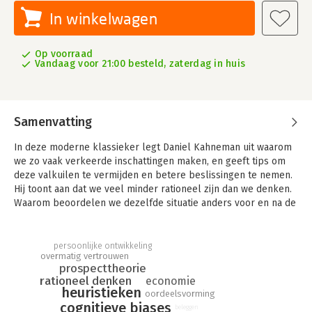
In winkelwagen
Op voorraad
Vandaag voor 21:00 besteld, zaterdag in huis
Samenvatting
In deze moderne klassieker legt Daniel Kahneman uit waarom
we zo vaak verkeerde inschattingen maken, en geeft tips om
deze valkuilen te vermijden en betere beslissingen te nemen.
Hij toont aan dat we veel minder rationeel zijn dan we denken.
Waarom beoordelen we dezelfde situatie anders voor en na de
lunch? Waarom denken we dat knappe mensen competenter
zijn dan anderen?
persoonlijke ontwikkeling
Kahneman legt uit dat we twee denksystemen hebben: een
overmatig vertrouwen
prospecttheorie
snelle, intuïtieve manier en een langzame, weloverwogen
rationeel denken
economie
manier. Beide zijn uitermate praktisch, maar het gaat vaak fout
heuristieken
oordeelsvorming
omdat we - zonder dat we het doorhebben - de verkeerde
cognitieve biases
beleggen
manier van denken gebruiken.