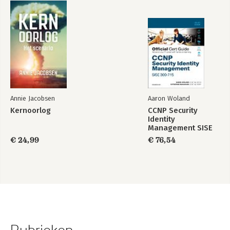
Annie Jacobsen
Aaron Woland
Kernoorlog
CCNP Security
Identity
Management SISE
300-715 Official Cert
€ 24,99
€ 76,54
Guide