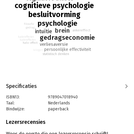
cognitieve psychologie
besluitvorming
psychologie
filosofie
gedrag
brein
intuïtie
ankereffect
gedragseconomie
kadereffecten
kadereffecten
halo-effect
verliesaversie
persoonlijke effectiviteit
beleggen
statistisch denken
Specificaties
ISBN13:
9789047018940
Taal:
Nederlands
Bindwijze:
paperback
Aantal pagina's:
528
Uitgever:
Atlas-Contact
Lezersrecensies
Druk:
46
Verschijningsdatum:
2-7-2026
Wees de eerste die een lezersrecensie schrijft!