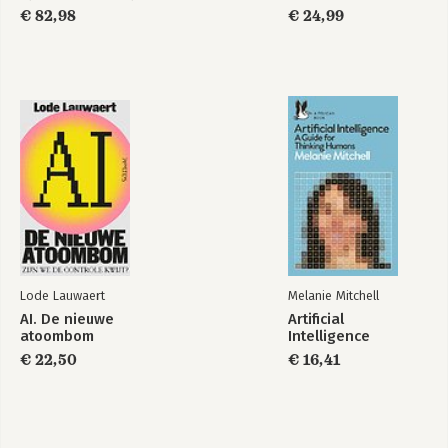
Professional
€ 82,98
€ 24,99
Official Study Guide
RUIS
Thinking, Fast and
Slow
Bekijk alle boeken
Lode Lauwaert
Melanie Mitchell
AI. De nieuwe
Artificial
atoombom
Intelligence
€ 22,50
€ 16,41