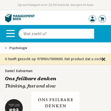
Op werkdagen voor 23:00 besteld, morgen in huis
Psychologie
U heeft gezocht op 9789047000600. Het product dat u zocht
is niet meer in die editie leverbaar en is vervangen door de
Daniel Kahneman
Ons feilbare denken
onderstaande editie.
Thinking, fast and slow
TOP 100
#93