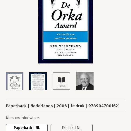
Paperback
Nederlands
2006
1e druk
9789047001621
Kies uw bindwijze
Paperback | NL
E-book | NL