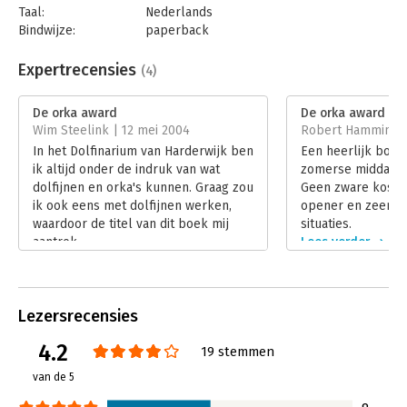
Taal:
Nederlands
Bindwijze:
paperback
Aantal pagina's:
121
Uitgever:
Business Contact
Expertrecensies
(4)
Druk:
1
Verschijningsdatum:
12-12-2015
De orka award
De orka award
Wim Steelink | 12 mei 2004
Robert Hamminga 
Hoofdrubriek:
Algemeen management
In het Dolfinarium van Harderwijk ben
Een heerlijk boe
Serie:
Business Bibliotheek
ik altijd onder de indruk van wat
zomerse middag of
dolfijnen en orka's kunnen. Graag zou
Geen zware kost, 
ik ook eens met dolfijnen werken,
opener en zeer to
waardoor de titel van dit boek mij
situaties.
aantrok.
Lees verder
Lees verder
Lezersrecensies
4.2
19 stemmen
van de 5