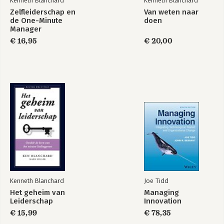
Kenneth Blanchard
Kenneth Blanchard
Zelfleiderschap en
Van weten naar
de One-Minute
doen
Manager
€ 16,95
€ 20,00
Gung Ho!
De One Minute
Manager en de
apenrots
Kenneth Blanchard
Joe Tidd
Bekijk alle boeken
Het geheim van
Managing
Leiderschap
Innovation
€ 15,99
€ 78,35