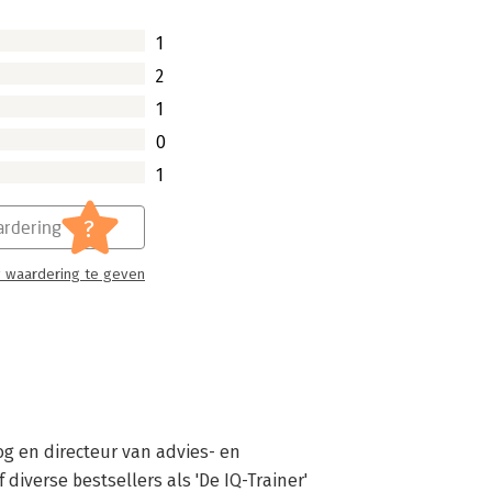
1
2
1
0
1
?
rdering
 waardering te geven
og en directeur van advies- en 
diverse bestsellers als 'De IQ-Trainer' 