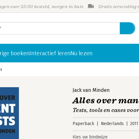
gen voor 23:00 besteld, morgen in huis
Gratis verzending
rige boeken
Interactief leren
Nu lezen
ts
Jack van Minden
Alles over ma
Tests, tools en cases vo
Paperback
Nederlands
2011
Kies uw bindwijze