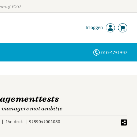
 vanaf €20
Inloggen
010-4731397
Personen
Trefwoorden
nagementtests
or managers met ambitie
14e druk
9789047004080