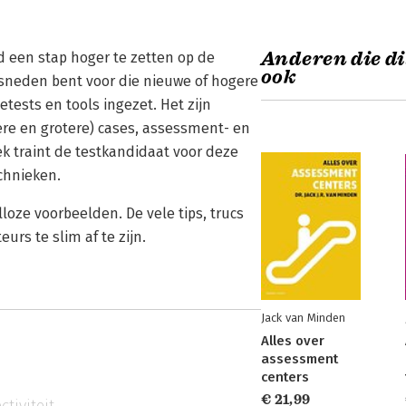
Anderen die di
jd een stap hoger te zetten op de
ook
gesneden bent voor die nieuwe of hogere
tests en tools ingezet. Het zijn
ere en grotere) cases, assessment- en
k traint de testkandidaat voor deze
chnieken.
loze voorbeelden. De vele tips, trucs
rs te slim af te zijn.
Jack van Minden
Alles over
assessment
centers
€ 21,99
ctiviteit