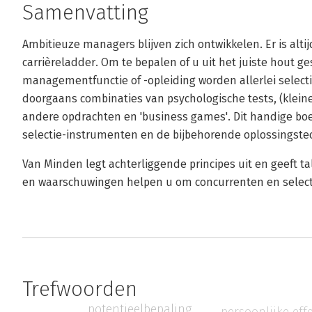
Samenvatting
Ambitieuze managers blijven zich ontwikkelen. Er is alti
carrièreladder. Om te bepalen of u uit het juiste hout 
managementfunctie of -opleiding worden allerlei selectie
doorgaans combinaties van psychologische tests, (klein
andere opdrachten en 'business games'. Dit handige boe
selectie-instrumenten en de bijbehorende oplossingste
Van Minden legt achterliggende principes uit en geeft tal
en waarschuwingen helpen u om concurrenten en selecteu
Trefwoorden
potentieelbepaling
persoonlijke effe