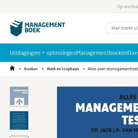
Op werkda
Uitdagingen + oplossingen
Managementboeken
Ove
Boeken
Werk en loopbaan
Alles over managementtes