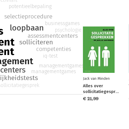
potentieelbepaling
selectieprocedure
businessgames
loopbaan
s
psychologie
assessmentcenters
ent
solliciteren
ent
competenties
iq-test
agement
managementgames
centers
managementgames
ijkheidstests
Jack van Minden
sollicitatiegesprek
Alles over
sollicitatiegesprekken
€ 21,99