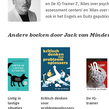
en De IQ-Trainer 2', 'Alles over psych
assessment centers' en 'Alles over s
ook in het Engels en Duits gepublic
Andere boeken door Jack van Minde
Listig in
Kritisch denken
De IQ-
lastige
voor
trainer
situaties
probleemoplossers