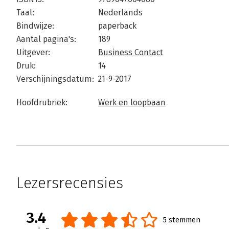
Taal:
Nederlands
Bindwijze:
paperback
Aantal pagina's:
189
Uitgever:
Business Contact
Druk:
14
Verschijningsdatum:
21-9-2017
Hoofdrubriek:
Werk en loopbaan
Lezersrecensies
3.4
5 stemmen