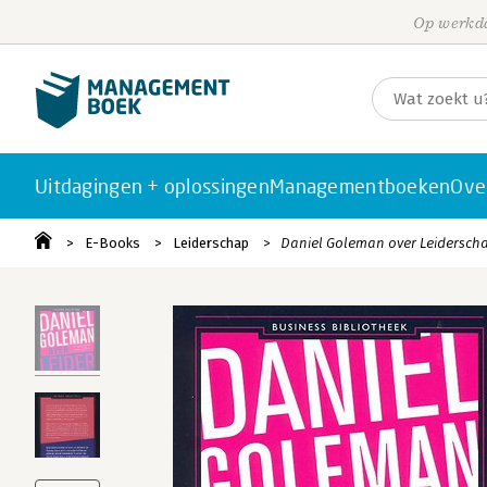
Op werkda
Uitdagingen + oplossingen
Managementboeken
Ove
E-Books
Leiderschap
Daniel Goleman over Leidersch