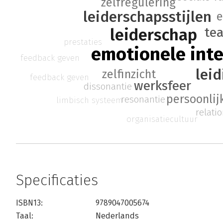
zelfregulering
leiderschapsstijlen
e
te
leiderschap
prestaties
emotionele inte
feedback geven
lei
zelfinzicht
feedback geven
werksfeer
dissonantie
persoonlij
resonantie
limbisch systeem
relati
organisatiecultuur
Specificaties
ISBN13:
9789047005674
Taal:
Nederlands