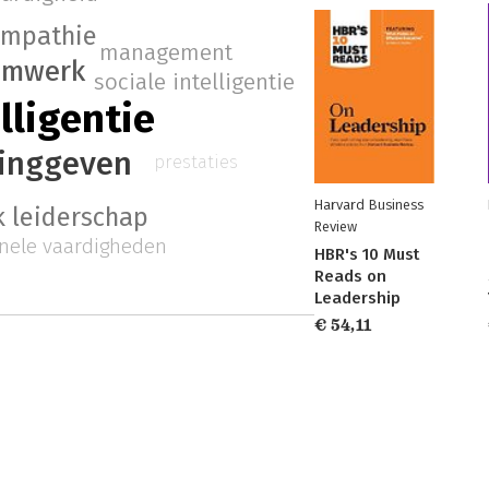
mpathie
management
amwerk
sociale intelligentie
lligentie
dinggeven
prestaties
Harvard Business
k leiderschap
Review
onele vaardigheden
HBR's 10 Must
Reads on
Leadership
€ 54,11