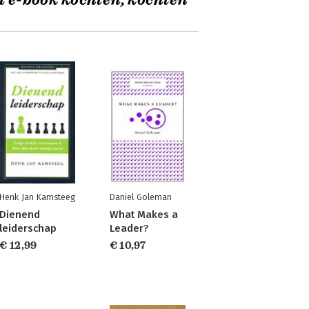
t e-book kochten, kochten
Henk Jan Kamsteeg
Daniel Goleman
Dienend
What Makes a
leiderschap
Leader?
€ 12,99
€ 10,97