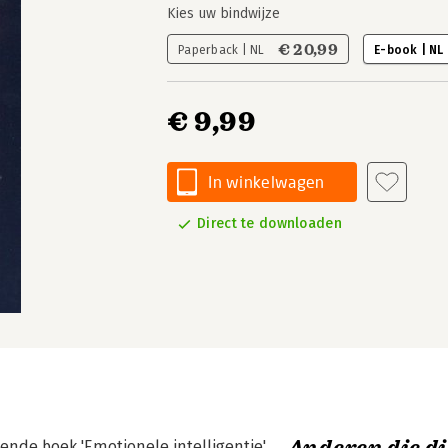
Kies uw bindwijze
€ 20,99
Paperback | NL
E-book | NL
€ 9,99
In winkelwagen
Direct te downloaden
de boek 'Emotionele intelligentie',