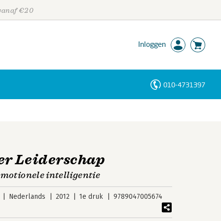
 vanaf €20
Inloggen
010-4731397
Personen
Trefwoorden
er Leiderschap
emotionele intelligentie
Nederlands
2012
1e druk
9789047005674