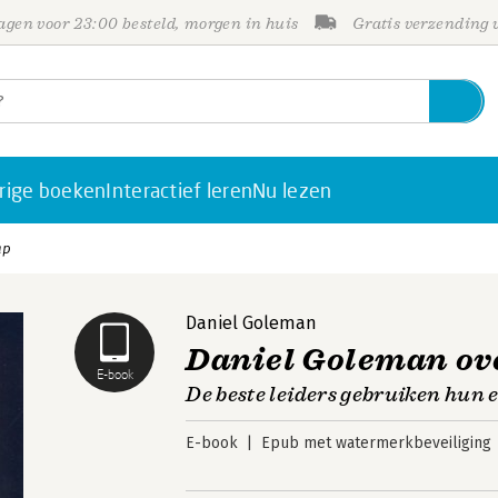
gen voor 23:00 besteld, morgen in huis
Gratis verzending
rige boeken
Interactief leren
Nu lezen
ap
Daniel Goleman
Daniel Goleman ov
E-book
De beste leiders gebruiken hun 
E-book
Epub met watermerkbeveiliging