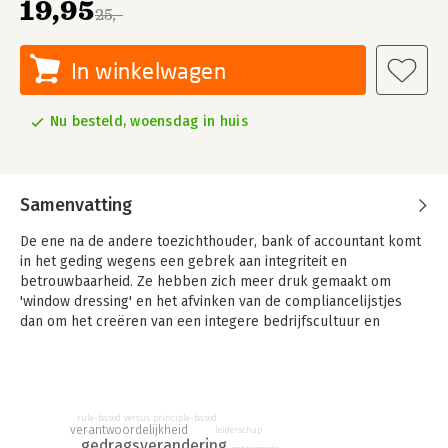
19,95
25,-
In winkelwagen
Nu besteld, woensdag in huis
Samenvatting
De ene na de andere toezichthouder, bank of accountant komt
in het geding wegens een gebrek aan integriteit en
betrouwbaarheid. Ze hebben zich meer druk gemaakt om
'window dressing' en het afvinken van de compliancelijstjes
dan om het creëren van een integere bedrijfscultuur en
werkelijk integer handelen.
Helaas levert dit wanbeleid alleen nog maar meer
voorschriften van de overheid en bureaucratische ballast op
en komen we steeds verder te staan van waar deze regels ooit
rule-based versus principle-based
verantwoordelijkheid
leiderschap
voor bedoeld waren. Tijd om het anders aan te pakken.
gedragsverandering