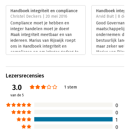
Druk:
1
Verschijningsdatum:
20-10-2015
Handboek integriteit en compliance
Handboek integrit
Christel Deckers | 20 mei 2016
Arvid Buit | 8 de
Hoofdrubriek:
Algemeen management
Compliance moet je hebben en
Good Governance,
integer handelen moet je doen!
maatschappelijk 
Maak integriteit meetbaar en van
ondernemen: die t
iedereen. Marius van Rijswijk roept
bestuurlijk landsc
ons in Handboek integriteit en
maar zeker wel ‘h
compliance op om integer gedrag te
Marius van Rijswijk
laten zien en ons niet in slaap te
‘Handboek Integri
laten sussen door de steeds
een boek dat beloo
uitdijende compliance systemen.
meetbaar te maken
Lezersrecensies
Compliance zonder integer gedrag is
Lees verder
niets!
3.0
1 stem
Lees verder
van de 5
0
0
1
0