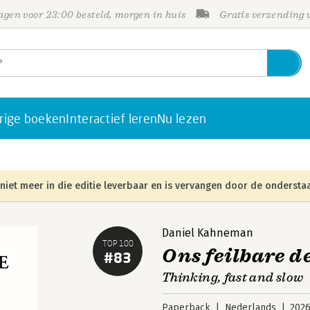
gen voor 23:00 besteld, morgen in huis
Gratis verzending
rige boeken
Interactief leren
Nu lezen
niet meer in die editie leverbaar en is vervangen door de onderstaa
Daniel Kahneman
TOP 100
Ons feilbare 
#83
Thinking, fast and slow
Paperback
Nederlands
202