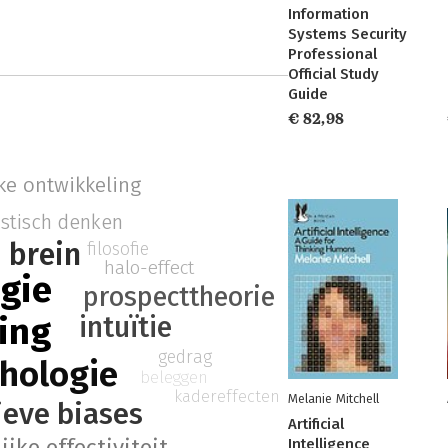
Information
Systems Security
Professional
Official Study
Guide
€ 82,98
ke ontwikkeling
istisch denken
brein
filosofie
halo-effect
gie
prospecttheorie
intuïtie
ing
gedrag
hologie
beleggen
kadereffecten
Melanie Mitchell
ieve biases
Artificial
ijke effectiviteit
Intelligence