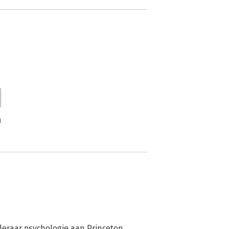
n
eraar psychologie aan Princeton 