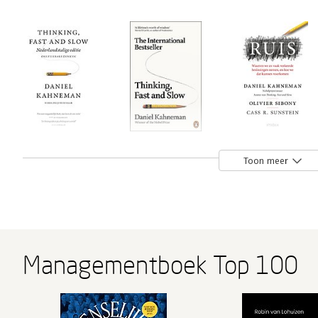
Thinking, fast
Thinking, Fast
RUIS
Toon meer
and slow -
and Slow
Nederlandse
editie
Bekijk alle boeken
Managementboek Top 100