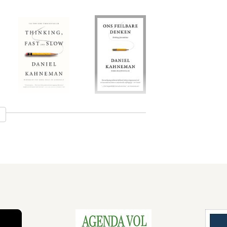
Thinking, Fast
Ons feilbare
and Slow
denken