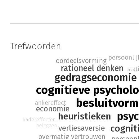
Trefwoorden
persoonlij
oordeelsvorming
rationeel denken
stat
gedragseconomie
cognitieve psycholo
besluitvorm
ankereffect
economie
psyc
heuristieken
kadereffecten
beleggen
cognit
verliesaversie
overmatig vertrouwen
persoonl