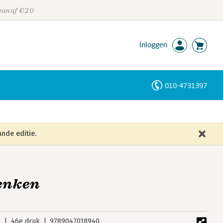
 vanaf €20
Inloggen
010-4731397
Personen
Trefwoorden
nde editie.
denken
6
46e druk
9789047018940