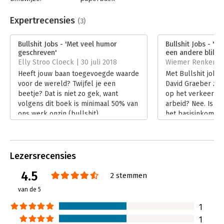
Aantal pagina's:
336
Uitgever:
Business Contact
Expertrecensies
(3)
Druk:
7
Verschijningsdatum:
21-1-2026
Bullshit Jobs - 'Met veel humor
Bullshit Jobs - 'L
geschreven'
een andere blik o
Hoofdrubriek:
Mens en maatschappij
Elly Stroo Cloeck | 30 juli 2018
Wiemer Renkema | 
Heeft jouw baan toegevoegde waarde
Met Bullshit jobs
voor de wereld? Twijfel je een
David Graeber zij
beetje? Dat is niet zo gek, want
op het verkeerde 
volgens dit boek is minimaal 50% van
arbeid? Nee. Is he
ons werk onzin (bullshit).
het basisinkomen?
Lees verder
Komt hij met oplo
problemen die hij
Lees verder
Lezersrecensies
4.5
2 stemmen
van de 5
1
1