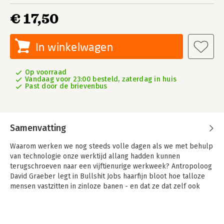
€ 17,50
In winkelwagen
Op voorraad
Vandaag voor 23:00 besteld, zaterdag in huis
Past door de brievenbus
Samenvatting
Waarom werken we nog steeds volle dagen als we met behulp
van technologie onze werktijd allang hadden kunnen
terugschroeven naar een vijftienurige werkweek? Antropoloog
David Graeber legt in Bullshit Jobs haarfijn bloot hoe talloze
mensen vastzitten in zinloze banen - en dat ze dat zelf ook
weten.
Met scherpe analyses en aan de hand van hilarische en tegelijk
tragische voorbeelden toont Graeber hoe ons kapitalistische