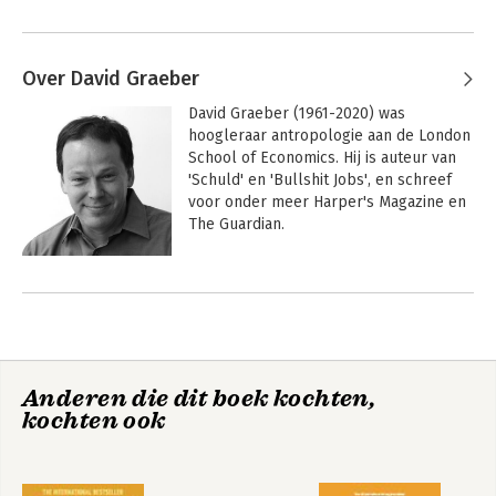
Over David Graeber
David Graeber (1961-2020) was 
hoogleraar antropologie aan de London 
School of Economics. Hij is auteur van 
'Schuld' en 'Bullshit Jobs', en schreef 
voor onder meer Harper's Magazine en 
The Guardian. 

 Als iconisch denker en gerenommeerd 
Andere boeken door David Graeber
activist was hij grondlegger van Occupy 
Wall Street. Hij overleed vlak na het 
afronden van 'Het begin van alles'.
Anderen die dit boek kochten,
kochten ook