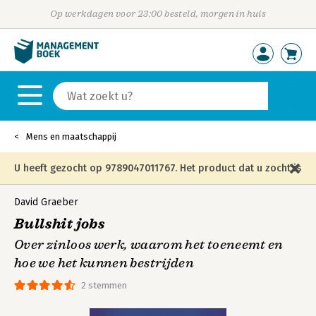
Op werkdagen voor 23:00 besteld, morgen in huis
Mens en maatschappij
U heeft gezocht op 9789047011767. Het product dat u zocht is
niet meer in die editie leverbaar en is vervangen door de
David Graeber
Bullshit jobs
onderstaande editie.
Over zinloos werk, waarom het toeneemt en
hoe we het kunnen bestrijden
2 stemmen