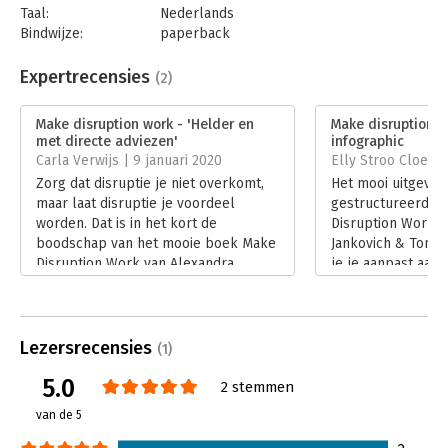
Taal:
Nederlands
Bindwijze:
paperback
Aantal pagina's:
128
Uitgever:
Business Contact
Expertrecensies
(2)
Druk:
1
Verschijningsdatum:
17-6-2019
Make disruption work - 'Helder en
Make disruption w
met directe adviezen'
infographic
Hoofdrubriek:
Algemeen management
Carla Verwijs | 9 januari 2020
Elly Stroo Cloeck
Zorg dat disruptie je niet overkomt,
Het mooi uitgevo
maar laat disruptie je voordeel
gestructureerde 
worden. Dat is in het kort de
Disruption Work v
boodschap van het mooie boek Make
Jankovich & Tom V
Disruption Work van Alexandra
je je aanpast aan
Jankovich en Tom Voskes.
zo zèlf disruptief
Lees verder
weggevaagd te wo
in je branche.
Lees verder
Lezersrecensies
(1)
5.0
2 stemmen
van de 5