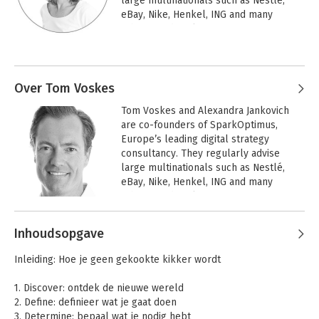
large multinationals such as Nestlé, 
eBay, Nike, Henkel, ING and many 
others on digital transformation. Over 
the past 12 years, they have gained 
Andere boeken door Alexandra
unparalleled experience into the ‘why’ 
Jankovich
and ‘how to’ of digital. They are co-
authors of the bestselling book Make 
Over Tom Voskes
Disruption Work (2018).

Tom Voskes and Alexandra Jankovich 
are co-founders of SparkOptimus, 
Alexandra started at McKinsey & 
Europe’s leading digital strategy 
Company, then held a number of senior 
consultancy. They regularly advise 
digital management positions across 
large multinationals such as Nestlé, 
the US and Europe. She features in 
eBay, Nike, Henkel, ING and many 
influential lists like TheNextWomen100 
others on digital transformation. Over 
and the InspiringFifty, NL.
the past 12 years, they have gained 
Andere boeken door Tom Voskes
unparalleled experience into the ‘why’ 
Inhoudsopgave
and ‘how to’ of digital. They are co-
authors of the bestselling book Make 
Disruption in Action
Make Disruption
Inleiding: Hoe je geen gekookte kikker wordt
Work
Disruption Work (2018).

1. Discover: ontdek de nieuwe wereld
Tom started in astrophysics, before 
2. Define: definieer wat je gaat doen
also working at McKinsey & Company, 
3. Determine: bepaal wat je nodig hebt