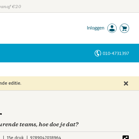
 vanaf €20
Inloggen
010-4731397
Personen
Trefwoorden
nde editie.
r
urende teams, hoe doe je dat?
6
15e druk
9789047018964