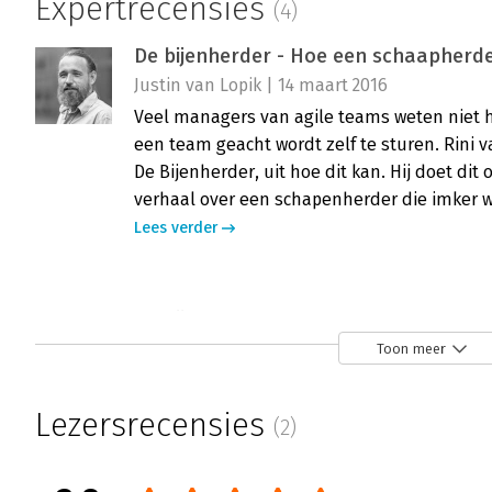
Expertrecensies
(4)
De bijenherder - Hoe een schaapherd
Justin van Lopik | 14 maart 2016
Veel managers van agile teams weten niet 
een team geacht wordt zelf te sturen. Rini v
De Bijenherder, uit hoe dit kan. Hij doet dit o
verhaal over een schapenherder die imker w
Lees verder
De bijenherder
Peter Paul van de Beek | 3 maart 2016
Toon meer
De Bijenherder is een managementroman. Het
van Het doel, The Phoenix Project, De Krach
Lezersrecensies
(2)
Teams Done. Waarbij de laatste twee ook h
Bijenherder.
Lees verder