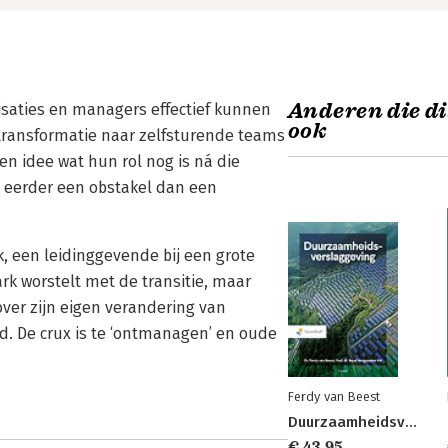
Anderen die di
nisaties en managers effectief kunnen
ook
ransformatie naar zelfsturende teams
n idee wat hun rol nog is ná die
e eerder een obstakel dan een
k, een leidinggevende bij een grote
rk worstelt met de transitie, maar
over zijn eigen verandering van
d. De crux is te ‘ontmanagen’ en oude
Ferdy van Beest
Duurzaamheidsverslaggeving
€ 43,95