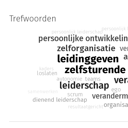
Trefwoorden
persoonlijk
persoonlijk leiderschap
persoonlijke ontwikkeli
zelforganisatie
ve
a
leidinggeven
zelfsturende
kaders
loslaten
ve
autonomie
teams
leiderschap
ego
samenwerken
scrum
verander
dienend leiderschap
organisa
resultaatgericht