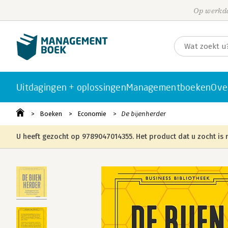
Op werkda
Uitdagingen + oplossingen
Managementboeken
Ove
Boeken
Economie
De bijenherder
U heeft gezocht op 9789047014355. Het product dat u zocht is n