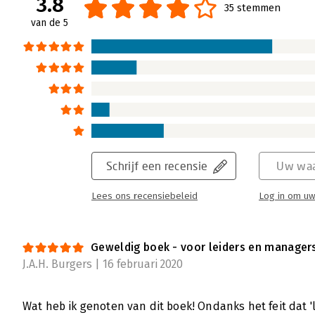
3.8
35 stemmen
van de 5
De bijenherder - Leidinggeven aan ze
Henny Portman | 26 februari 2016
De bijenherder. Leidinggeven aan zelfsturen
geschreven door Rini van Solingen, de aute
Scrum.
Lees verder
Schrijf een recensie
Uw waa
Lees ons recensiebeleid
Log in om uw
De bijenherder - Leidinggeven aan zel
Sebastiaan van der Valk | 19 februari 2016
Geweldig boek - voor leiders en manager
J.A.H. Burgers | 16 februari 2020
Hoe geef je leiding aan een zelfsturend tea
wordt in het boek ‘De Bijenherder van Rini 
iedereen die met zelfsturing aan de slag wil
Wat heb ik genoten van dit boek! Ondanks het feit dat 