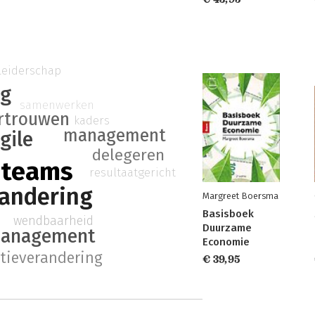
 leiderschap
ng
samenwerken
rtrouwen
kaders
management
gile
delegeren
 teams
resultaatgericht
randering
Margreet Boersma
Basisboek
wendbaarheid
Duurzame
management
Economie
tieverandering
€ 39,95