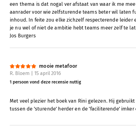
Lees verder
een thema is dat nogal ver afstaat van waar ik me me
aanrader voor wie zelfsturende teams beter wil laten 
inhoud. In feite zou elke zichzelf respecterende leide
je nu wel of niet de ambitie hebt teams meer zelf te l
Jos Burgers
mooie metafoor
R. Bloem | 15 april 2016
1 persoon vond deze recensie nuttig
Met veel plezier het boek van Rini gelezen. Hij gebrui
tussen de 'sturende' herder en de 'faciliterende' imker