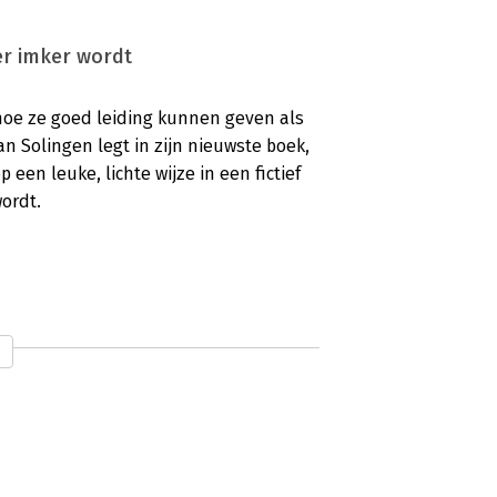
er imker wordt
hoe ze goed leiding kunnen geven als
an Solingen legt in zijn nieuwste boek,
p een leuke, lichte wijze in een fictief
ordt.
 boek is dus geschreven in de stijl
t van Scrum en bijvoorbeeld Getting
et aandachtsgebied delen met De