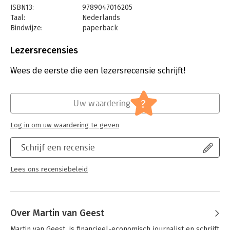
blijft.
ISBN13:
9789047016205
Taal:
Nederlands
Na de eerste editie van dit boek kon niemand er nog omheen:
Bindwijze:
paperback
Nederland is een belastingparadijs voor iedereen behalve haar
Aantal pagina's:
336
inwoners. In de herziene versie lezen we wat er sindsdien (niet)
Uitgever:
Business Contact
is veranderd.
Lezersrecensies
Druk:
10
Verschijningsdatum:
20-5-2022
Wees de eerste die een lezersrecensie schrijft!
Hoofdrubriek:
Personal finance
Jongbloed:
Belastingrecht algemeen
?
Uw waardering
Log in om uw waardering te geven
Schrijf een recensie
Lees ons recensiebeleid
Over Martin van Geest
Martin van Geest  is financieel-economisch journalist en schrijft 