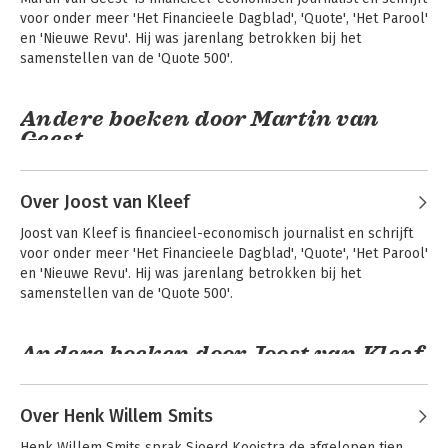
voor onder meer 'Het Financieele Dagblad', 'Quote', 'Het Parool' 
en 'Nieuwe Revu'. Hij was jarenlang betrokken bij het 
samenstellen van de 'Quote 500'.
Andere boeken door Martin van
Geest
Over Joost van Kleef
Joost van Kleef is financieel-economisch journalist en schrijft 
voor onder meer 'Het Financieele Dagblad', 'Quote', 'Het Parool' 
en 'Nieuwe Revu'. Hij was jarenlang betrokken bij het 
samenstellen van de 'Quote 500'.
Andere boeken door Joost van Kleef
Waarom niemand
hier belasting
Over Henk Willem Smits
betaalt* *behalve
jij
Henk Willem Smits sprak Sjoerd Kooistra de afgelopen tien 