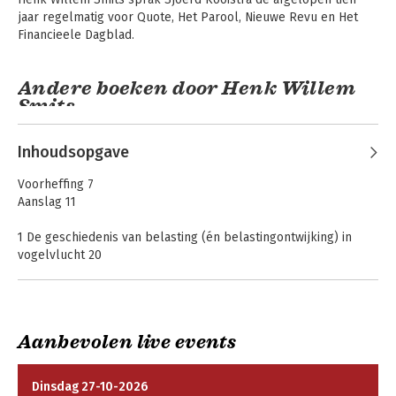
jaar regelmatig voor Quote, Het Parool, Nieuwe Revu en Het 
Financieele Dagblad.
Bekijk alle boeken
Andere boeken door Henk Willem
Smits
Waarom niemand
Winnen
Inhoudsopgave
hier belasting
betaalt* *behalve
Voorheffing 7
jij
Aanslag 11
1 De geschiedenis van belasting (én belastingontwijking) in
vogelvlucht 20
2 Trust me 29
3 De Antillenroute 41
4 F*ck de fiscus 56
5 Deal or no deal? 89
Waarom niemand
Winnen
Aanbevolen live events
6 Waar een klein land groot in is 109
hier belasting
betaalt* *behalve
7 Sterrenslag 132
jij
8 Belastingparadijs Nederland: crimineel goed 155
Dinsdag 27-10-2026