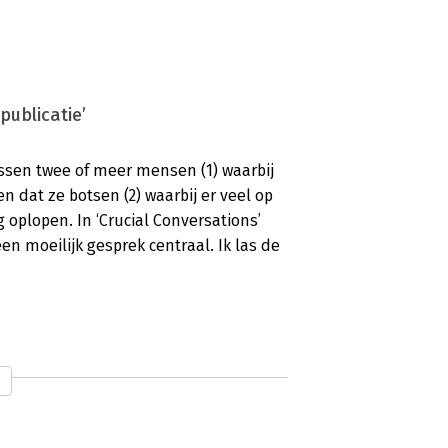
publicatie’
ussen twee of meer mensen (1) waarbij
 dat ze botsen (2) waarbij er veel op
g oplopen. In ‘Crucial Conversations’
n moeilijk gesprek centraal. Ik las de
 boek over gespreksvaardigheden’
ry Patterson, Ron McMillan is een boek