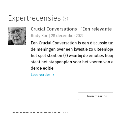
Expertrecensies
(3)
Crucial Conversations - ‘Een relevante 
Rudy Kor | 28 december 2022
Een Crucial Conversation is een discussie t
de meningen over een kwestie zo uiteenlopen
het spel staat en (3) waarbij de emoties hoo
staat het stappenplan voor het voeren van ee
derde editie.
Lees verder
Crucial conversations - ‘Betrouwbaar
Toon meer
Hans de Witte-van Mierlé | 8 december 2022
Crucial conversationsvan Joseph Grenny, Ker