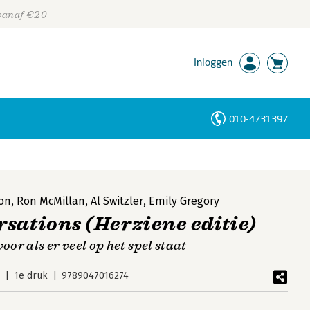
 vanaf €20
Inloggen
010-4731397
Personen
Trefwoorden
son
,
Ron McMillan
,
Al Switzler
,
Emily Gregory
sations (Herziene editie)
r als er veel op het spel staat
2
1e druk
9789047016274