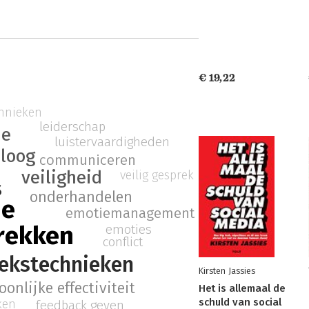
€ 19,22
chnieken
leiderschap
ie
luistervaardigheden
aloog
communiceren
veiligheid
veilig gesprek
s
onderhandelen
ie
emotiemanagement
prekken
emoties
conflict
ekstechnieken
Kirsten Jassies
oonlijke effectiviteit
Het is allemaal de
schuld van social
ken
feedback geven