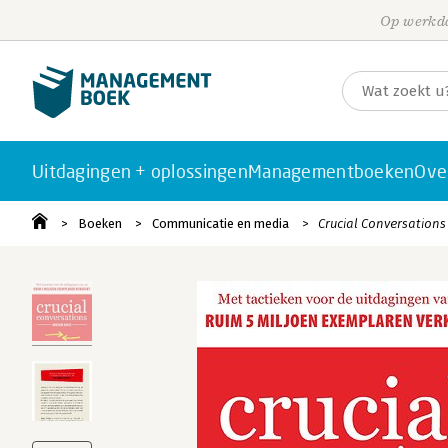
Op werkda
Uitdagingen + oplossingen
Managementboeken
Ove
Boeken
Communicatie en media
Crucial Conversations 