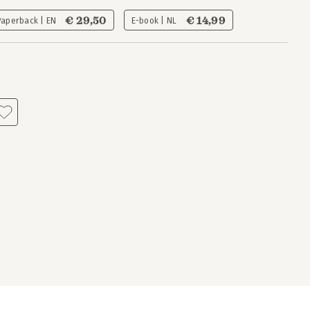
€ 29,50
€ 14,99
Paperback | EN
E-book | NL
s