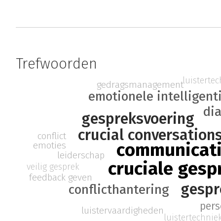
Trefwoorden
luisterte
gedragsmanagement
emotionele intelligent
di
gespreksvoering
crucial conversation
conflict
communicat
emoties
leiderschap
cruciale ges
veilig gesprek
feedback geven
gespr
conflicthantering
pers
luistervaardigheden
luistertechnie