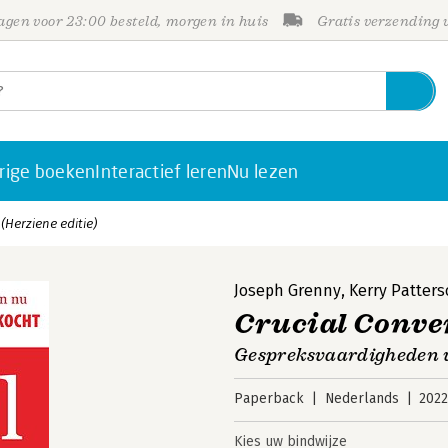
gen voor 23:00 besteld, morgen in huis
Gratis verzending
rige boeken
Interactief leren
Nu lezen
(Herziene editie)
Joseph Grenny
,
Kerry Patter
Crucial Conver
Gespreksvaardigheden voo
Paperback
Nederlands
202
Kies uw bindwijze