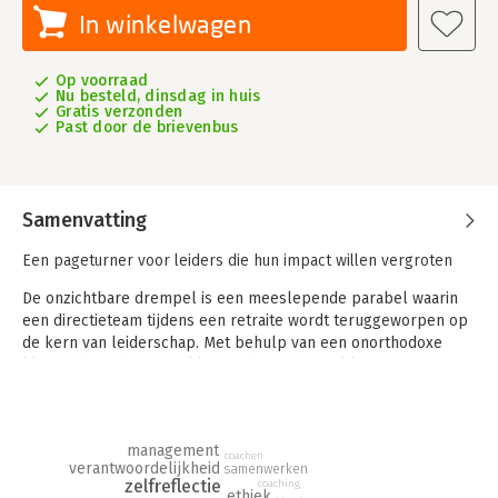
In winkelwagen
Op voorraad
Nu besteld, dinsdag in huis
Gratis verzonden
Past door de brievenbus
Samenvatting
Een pageturner voor leiders die hun impact willen vergroten
De onzichtbare drempel is een meeslepende parabel waarin
een directieteam tijdens een retraite wordt teruggeworpen op
de kern van leiderschap. Met behulp van een onorthodoxe
kloosterbroeder ontdekken zij dat succesvol leidinggeven
begint bij kwetsbaarheid, verantwoordelijkheid en het lef écht
te luisteren.
Henk Jan Kamsteeg - dé sterrecensent van Nederlandse
management
coachen
verantwoordelijkheid
managementboeken, met meer dan 250 recensies op zijn naam
samenwerken
zelfreflectie
coaching
- bundelt zijn kennis en ervaring in een verhaal dat tegelijk
ethiek