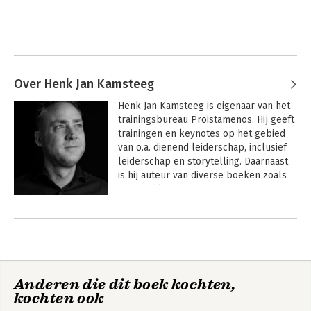
Over Henk Jan Kamsteeg
Henk Jan Kamsteeg is eigenaar van het 
trainingsbureau Proistamenos. Hij geeft 
trainingen en keynotes op het gebied 
van o.a. dienend leiderschap, inclusief 
leiderschap en storytelling. Daarnaast 
is hij auteur van diverse boeken zoals 
Dienend leiderschap
, 
De kracht van het 
compliment 
en 
Spreken met passie; de 
Andere boeken door Henk Jan
kracht van storytelling, Inclusief 
Kamsteeg
leiderschap en Op weg naar een vitale 
organisatie. Zijn nieuwste boek is  De 
onzichtbare drempel; de cruciale stap 
naar dienend leiderschap.

Anderen die dit boek kochten,
kochten ook
Zijn motto: Word de leidinggevende die 