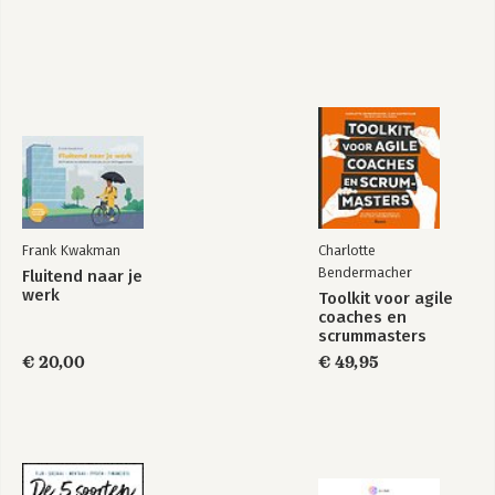
je zelf had willen hebben.
Op weg naar een
De kracht van het
vitale organisatie
compliment
Frank Kwakman
Charlotte
Bendermacher
Fluitend naar je
werk
Toolkit voor agile
coaches en
scrummasters
€ 20,00
€ 49,95