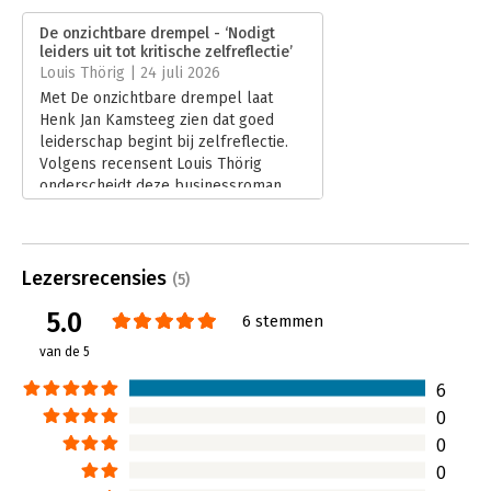
Verschijningsdatum:
10-6-2026
De onzichtbare drempel - ‘Nodigt
leiders uit tot kritische zelfreflectie’
Hoofdrubriek:
Leiderschap
Louis Thörig | 24 juli 2026
Met De onzichtbare drempel laat
Henk Jan Kamsteeg zien dat goed
leiderschap begint bij zelfreflectie.
Volgens recensent Louis Thörig
onderscheidt deze businessroman
zich van traditionele
leiderschapsboeken door een
verhalende aanpak die bekende
inzichten toegankelijk en praktisch
Lezersrecensies
(5)
maakt. De centrale vraag is even
5.0
eenvoudig als confronterend: ‘Ben jij
6 stemmen
de leidinggevende die je zelf graag
van de 5
had willen hebben?’
Lees verder
6
0
0
0