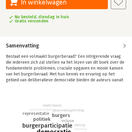
In winkelwagen
Nu besteld, dinsdag in huis
Gratis verzonden
Samenvatting
Bestaat een volmaakt burgerberaad? Een intrigerende vraag
die iedereen zich zal stellen na het lezen van dit boek over de
fundamentele problemen, cruciale opgaven en mooie kansen
van het burgerberaad. Met hun kennis en ervaring op het
gebied van deliberatieve democratie bieden de auteurs vanuit
verschillende invalshoeken een actueel en prikkelend
overzicht van wat burgerberaden ons tot nu toe hebben
opgeleverd en wat we ervan hebben geleerd.
maatschappij
Dit boek biedt recente inzichten uit wetenschap en praktijk
online participatie
gespreksbegeleiding
representatie
over representatie, inclusie, selectie, vraagstelling,
burgers
politiek
gespreksbegeleiding, online kansen, evaluatie, en nieuwe
inclusie
burgerparticipatie
vormen van participatie. Dit boek toont dat er nog veel
dialoog
evaluatie
democratie
verandering en vernieuwing mogelijk is om participatieve