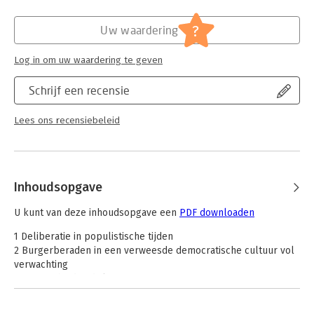
Hoofdrubriek:
Mens en maatschappij
Jongbloed:
Bestuurskunde
?
Uw waardering
Log in om uw waardering te geven
Schrijf een recensie
Lees ons recensiebeleid
Inhoudsopgave
U kunt van deze inhoudsopgave een
PDF downloaden
1 Deliberatie in populistische tijden
2 Burgerberaden in een verweesde democratische cultuur vol
verwachting
3 De waarheid in dialoog
4 Over de ‘eenzijdige overheid’ en de ‘veelzijdige burger’
5 Geloof, hoop en liefde. En de dingen die voorbij gaan