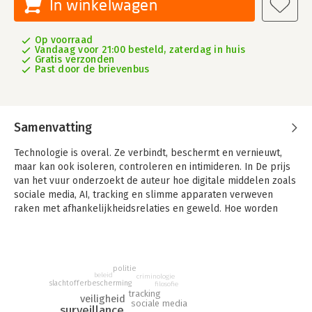
In winkelwagen
Op voorraad
Vandaag voor 21:00 besteld, zaterdag in huis
Gratis verzonden
Past door de brievenbus
Samenvatting
Technologie is overal. Ze verbindt, beschermt en vernieuwt,
maar kan ook isoleren, controleren en intimideren. In De prijs
van het vuur onderzoekt de auteur hoe digitale middelen zoals
sociale media, AI, tracking en slimme apparaten verweven
raken met afhankelijkheidsrelaties en geweld. Hoe worden
deze technologieën ingezet door daders? Welke kansen
bieden ze voor bescherming en herstel? En wat vraagt dit van
professionals in zorg, veiligheid en beleid? Met de mythe van
Prometheus als leidraad laat de auteur zien dat technologische
politie
beleid
criminologie
vooruitgang altijd een prijs heeft. Dit boek biedt geen
slachtofferbescherming
filosofie
technische handleiding, maar een uitnodiging tot reflectie en
tracking
veiligheid
sociale media
dialoog. Het is geschreven voor iedereen die zich bezighoudt
surveillance