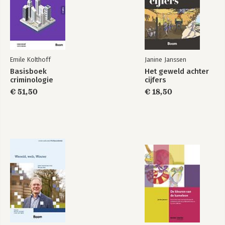
Emile Kolthoff
Janine Janssen
Basisboek
Het geweld achter
criminologie
cijfers
Huishoudens van
€ 51,50
De toren van Babel
€ 18,50
Jan Steen
Bekijk alle boeken