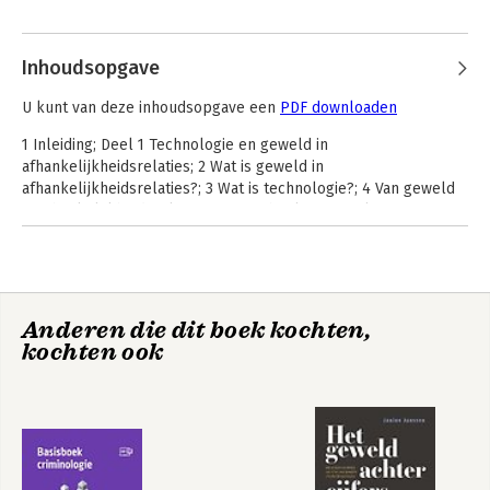
bijzonder zit op de relatie tussen wetenschap en inzet daarvan 
Andere boeken door Janine
voor, door en met professionals in de veiligheidszorg.
Janssen
Inhoudsopgave
U kunt van deze inhoudsopgave een
PDF downloaden
1 Inleiding; Deel 1 Technologie en geweld in
afhankelijkheidsrelaties; 2 Wat is geweld in
afhankelijkheidsrelaties?; 3 Wat is technologie?; 4 Van geweld
in afhankelijkheidsrelaties naar technologie; Deel 2
Technologie en de aanpak van geweld in
afhankelijkheidsrelaties; 5 Informeren, trainen en
lotgenotencontact; 6 Contact leggen, ondersteunen en
monitoren van betrokkenen bij geweld; 7 Beschermen van
slachtoffers en volgen van daders; 8 Verzamelen, vastleggen
Anderen die dit boek kochten,
Bespreekbaar
Diversiteit
en analyseren van informatie; 9 De prijs van het vuur
kochten ook
maken van
seksualiteit en
intimiteit