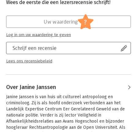
Verschijningsdatum:
26-1-2026
Wees de eerste die een lezersrecensie schrijft!
Hoofdrubriek:
Juridisch
,
Mens en maatschappij
Jongbloed:
Strafrecht - Criminologie
?
Uw waardering
Log in om uw waardering te geven
Schrijf een recensie
Lees ons recensiebeleid
Over Janine Janssen
Janine Janssen is van huis uit cultureel antropoloog en 
criminoloog. Zij is als hoofd onderzoek verbonden aan het 
Landelijk Expertise Centrum Eer Gerelateerd Geweld van de 
nationale politie. Verder is zij lector Veiligheid in 
Afhankelijkheidsrelaties aan Avans Hogeschool en bijzonder 
hoogleraar Rechtsantropologie aan de Open Universiteit. Als 
politieambtenaar, lector en bijzonder hoogleraar heeft zij een 