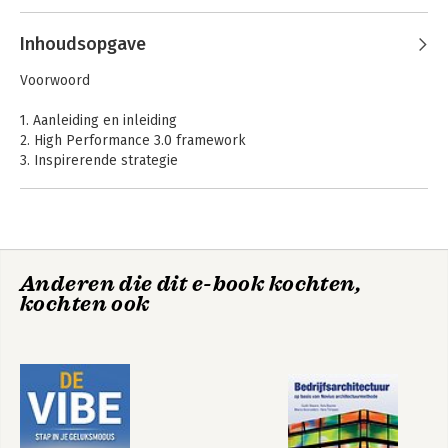
Andere boeken door Peter
Stoppelenburg
Inhoudsopgave
Voorwoord
1. Aanleiding en inleiding
2. High Performance 3.0 framework
3. Inspirerende strategie
4. Klantbeleving
5. Innovatie
6. Maatschappelijk verantwoord ondernemen
7. Faciliterend leiderschap
8. Mensen en winnaarsmentaliteit
Anderen die dit e-book kochten,
9. Vloeiende processen
High Performance
De essentie van
kochten ook
3.0
10. Performancecultuur
High Performance
11. Praktische handreikingen uit eigen doos
12. Ga je mee?
Over de auteurs
Bekijk alle boeken
Dankwoord
Geraadpleegde bronnen