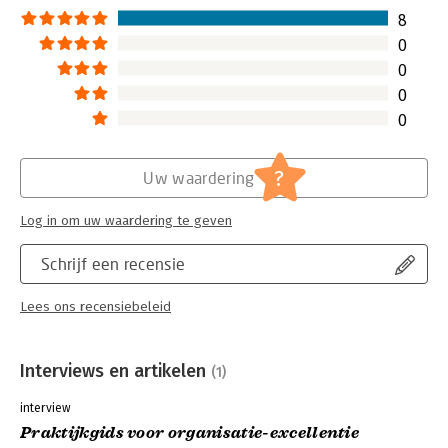
aandacht. Met dit 
8
zien hoe het ander
0
ter adstructie in 
0
bekende cases zi
0
kan.
Lees verder
0
?
Uw waardering
Log in om uw waardering te geven
Schrijf een recensie
Lees ons recensiebeleid
Interviews en artikelen
(1)
interview
Praktijkgids voor organisatie-excellentie