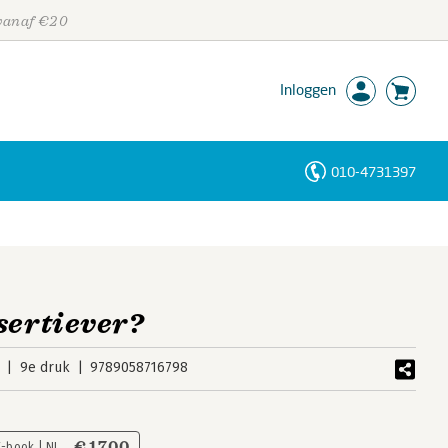
 vanaf €20
Inloggen
010-4731397
Personen
Trefwoorden
sertiever?
9e druk
9789058716798
€ 17,00
E-book | NL