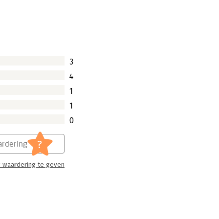
je voelt. Voor jezelf omkomen. Het
ie subassertief zijn, zullen deze
dra de situatie zich voordoet worden
 aanpassing van subassertief gedrag
ief moeten Carola van Dijk en Hans
3
bereiken via het geschreven woord?
4
1
1
0
?
rdering
 waardering te geven