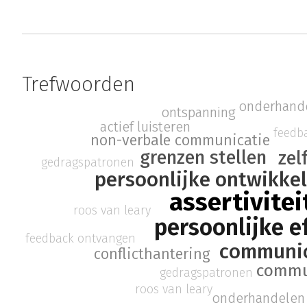
Trefwoorden
onderhand
ontspanning
actief luisteren
feedb
non-verbale communicatie
grenzen stellen
zel
gedragspatronen
persoonlijke ontwikke
assertivitei
roos van leary
persoonlijke ef
feedback ontvangen
communic
conflicthantering
commu
gedragspatronen
roos van leary
onderhandelen