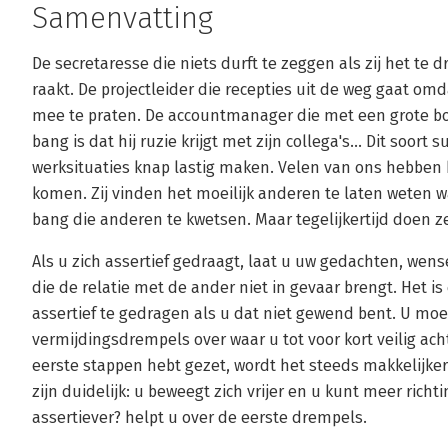
Samenvatting
De secretaresse die niets durft te zeggen als zij het te 
raakt. De projectleider die recepties uit de weg gaat om
mee te praten. De accountmanager die met een grote bo
bang is dat hij ruzie krijgt met zijn collega's... Dit soor
werksituaties knap lastig maken. Velen van ons hebben h
komen. Zij vinden het moeilijk anderen te laten weten wa
bang die anderen te kwetsen. Maar tegelijkertijd doen ze 
Als u zich assertief gedraagt, laat u uw gedachten, we
die de relatie met de ander niet in gevaar brengt. Het is
assertief te gedragen als u dat niet gewend bent. U moe
vermijdingsdrempels over waar u tot voor kort veilig ac
eerste stappen hebt gezet, wordt het steeds makkelijker
zijn duidelijk: u beweegt zich vrijer en u kunt meer rich
assertiever? helpt u over de eerste drempels.