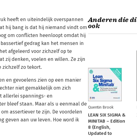
Anderen die di
druk heeft en uiteindelijk overspannen
ook
dat hij bang is dat hij niemand vindt om
og om conflicten heenloopt omdat hij
t subassertief gedrag kan het mensen in
et afgeleerd voor zichzelf op te
t zij denken, voelen en willen. Ze zijn
zichzelf zo tekort.
nsen en gevoelens zien op een manier
 echter niet gemakkelijk om zich
t allerlei spannings- en
hter bleef staan. Maar als u eenmaal de
Quentin Brook
 om assertiever te zijn. De voordelen
LEAN SIX SIGMA &
ting geven aan uw leven. Hoe word ik
MINITAB – Edition
8 (English,
Updated to