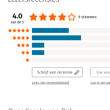
Zeggen wat er in je omgaat. Laten zien wat 
klinkt allemaal erg eenvoudig. En degenen d
adviezen al vaker gekregen hebben. Maar zo
4.0
9 stemmen
de adviezen niet opgevolgd. Is de basis tot
van de 5
het boek 'Assertief op het werk'? Hoe assert
Elbers dan wel niet te werk gaan om dat te 
Lees verder
Schrijf een recensie
Uw waa
Lees ons recensiebeleid
Log in om uw