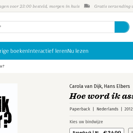
gen voor 23:00 besteld, morgen in huis
Gratis verzending
rige boeken
Interactief leren
Nu lezen
er?
Carola van Dijk
,
Hans Elbers
Hoe word ik as
Paperback
Nederlands
2012
Kies uw bindwijze
€ 24,00
Paperback | NL