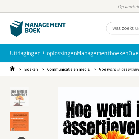
Op werkda
Uitdagingen + oplossingen
Managementboeken
Ove
Boeken
Communicatie en media
Hoe word ik assertiev