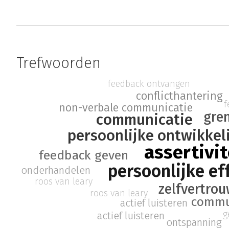
Trefwoorden
feedback ontvangen
conflicthantering
f
non-verbale communicatie
gren
communicatie
persoonlijke ontwikkel
assertivit
feedback geven
persoonlijke eff
onderhandelen
roos van leary
zelfvertro
roos van leary
commu
actief luisteren
g
actief luisteren
ontspanning