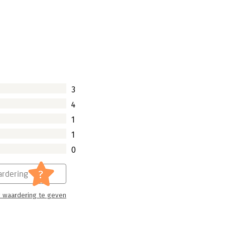
je voelt. Voor jezelf omkomen. Het
ie subassertief zijn, zullen deze
dra de situatie zich voordoet worden
 aanpassing van subassertief gedrag
ief moeten Carola van Dijk en Hans
3
bereiken via het geschreven woord?
4
1
1
0
?
rdering
 waardering te geven