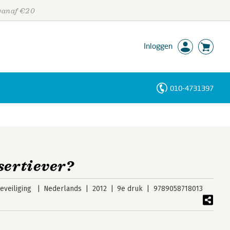
 vanaf €20
Inloggen
010-4731397
Personen
Trefwoorden
sertiever?
veiliging
Nederlands
2012
9e druk
9789058718013