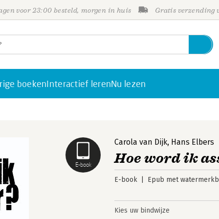
gen voor 23:00 besteld, morgen in huis
Gratis verzending
rige boeken
Interactief leren
Nu lezen
Carola van Dijk
,
Hans Elbers
Hoe word ik as
E-book
E-book
Epub met watermerkbe
Kies uw bindwijze