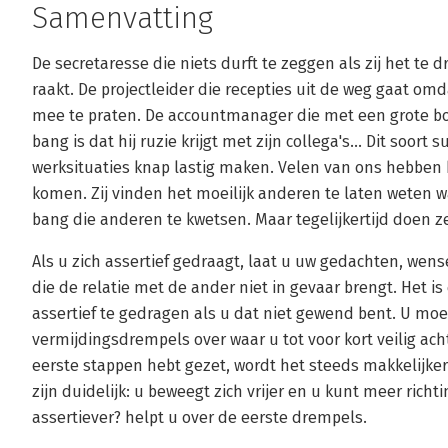
Samenvatting
De secretaresse die niets durft te zeggen als zij het te 
raakt. De projectleider die recepties uit de weg gaat om
mee te praten. De accountmanager die met een grote bo
bang is dat hij ruzie krijgt met zijn collega's... Dit soor
werksituaties knap lastig maken. Velen van ons hebben h
komen. Zij vinden het moeilijk anderen te laten weten wa
bang die anderen te kwetsen. Maar tegelijkertijd doen ze 
Als u zich assertief gedraagt, laat u uw gedachten, we
die de relatie met de ander niet in gevaar brengt. Het is
assertief te gedragen als u dat niet gewend bent. U moe
vermijdingsdrempels over waar u tot voor kort veilig ac
eerste stappen hebt gezet, wordt het steeds makkelijker
zijn duidelijk: u beweegt zich vrijer en u kunt meer rich
assertiever? helpt u over de eerste drempels.