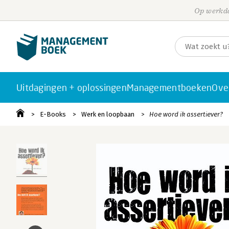
Op werkda
Uitdagingen + oplossingen
Managementboeken
Ove
E-Books
Werk en loopbaan
Hoe word ik assertiever?