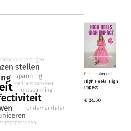
eedback ontvangen
zen stellen
Danja Lekkerkerk
spanning
ing
High Heels, High
gedragspatronen
eit
Impact
ontspanning
ectiviteit
€ 24,50
uwen
onderhandelen
niceren
edragspatronen