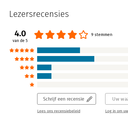
Hoe word ik assertiever?
Peter Vermeulen | 5 mei 2008
Lezersrecensies
Zeggen wat er in je omgaat. Laten zien wat 
klinkt allemaal erg eenvoudig. En degenen d
adviezen al vaker gekregen hebben. Maar zo
4.0
9 stemmen
de adviezen niet opgevolgd. Is de basis tot
van de 5
het boek 'Assertief op het werk'? Hoe assert
Elbers dan wel niet te werk gaan om dat te 
Lees verder
Schrijf een recensie
Uw waa
Lees ons recensiebeleid
Log in om uw