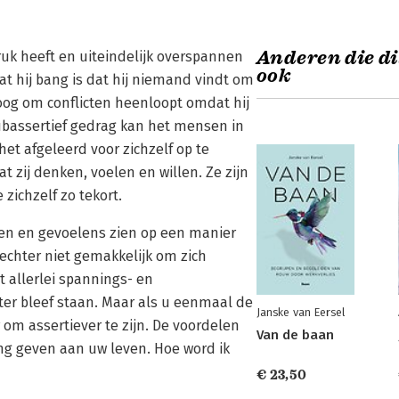
Anderen die di
druk heeft en uiteindelijk overspannen
ook
dat hij bang is dat hij niemand vindt om
og om conflicten heenloopt omdat hij
t subassertief gedrag kan het mensen in
et afgeleerd voor zichzelf op te
t zij denken, voelen en willen. Ze zijn
zichzelf zo tekort.
nsen en gevoelens zien op een manier
 echter niet gemakkelijk om zich
t allerlei spannings- en
hter bleef staan. Maar als u eenmaal de
Janske van Eersel
 om assertiever te zijn. De voordelen
Van de baan
ting geven aan uw leven. Hoe word ik
€ 23,50