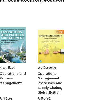
t e-book kochten, kochten
Nigel Slack
Lee Krajewski
Operations and
Operations
Process
Management:
Management
Processes and
Supply Chains,
Global Edition
€ 95,74
€ 90,94