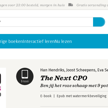
gen voor 23:00 besteld, morgen in huis
Gratis verzending
rige boeken
Interactief leren
Nu lezen
Han Hendriks
,
Joost Scheepens
,
Eva S
The Next CPO
E-book
Ben jij het roze schaap met 9 po
E-book
Epub met watermerkbeveiliging