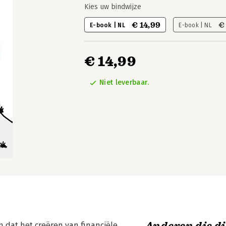
Kies uw bindwijze
€ 14,99
€
E-book | NL
E-book | NL
€ 14,99
Niet leverbaar.
 dat het creëren van financiële