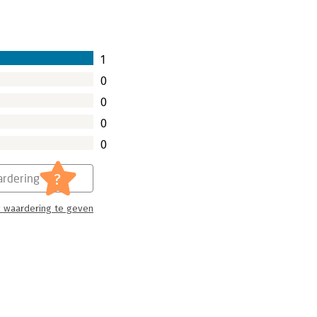
1
0
0
0
0
?
rdering
 waardering te geven