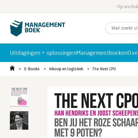
Op werkda
Uitdagingen + oplossingen
Managementboeken
Ove
E-Books
Inkoop en logistiek
The Next CPO