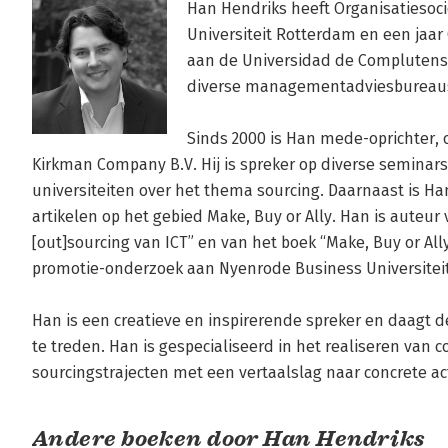
Han Hendriks heeft Organisatiesoc
Universiteit Rotterdam en een jaar 
aan de Universidad de Complutense 
diverse managementadviesbureaus.
Sinds 2000 is Han mede-oprichter,
Kirkman Company B.V. Hij is spreker op diverse seminars 
universiteiten over het thema sourcing. Daarnaast is Ha
artikelen op het gebied Make, Buy or Ally. Han is auteur 
[out]sourcing van ICT” en van het boek “Make, Buy or Ally”
promotie-onderzoek aan Nyenrode Business Universiteit o
Han is een creatieve en inspirerende spreker en daagt d
te treden. Han is gespecialiseerd in het realiseren van c
sourcingstrajecten met een vertaalslag naar concrete act
Andere boeken door Han Hendriks