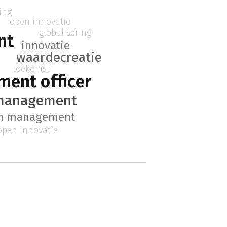
ing
open innovatie
globalisering
nt
innovatie
waardecreatie
toekomst
ment officer
 management
in management
open innovatie