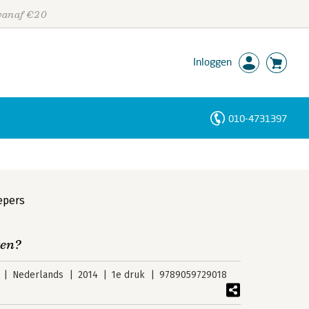
 vanaf €20
Inloggen
010-4731397
Personen
Trefwoorden
epers
ten?
Nederlands
2014
1e druk
9789059729018