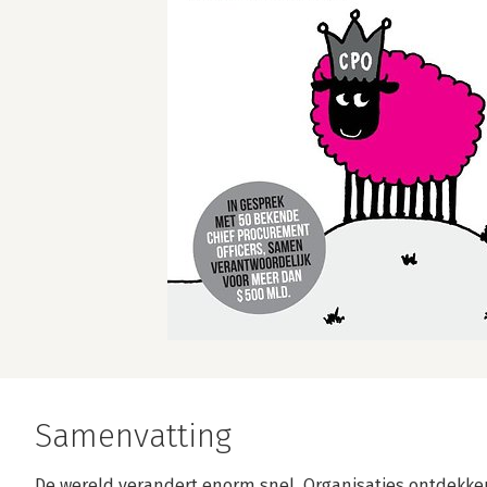
Samenvatting
De wereld verandert enorm snel. Organisaties ontdekken