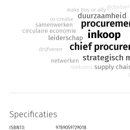
globaliser
make buy or ally
duurzaamheid
co-creatie
procureme
samenwerken
circulaire economie
inkoop
leiderschap
chief procure
drijfveren
strategisch
netwerken
supply cha
toekomst
Specificaties
ISBN13:
9789059729018