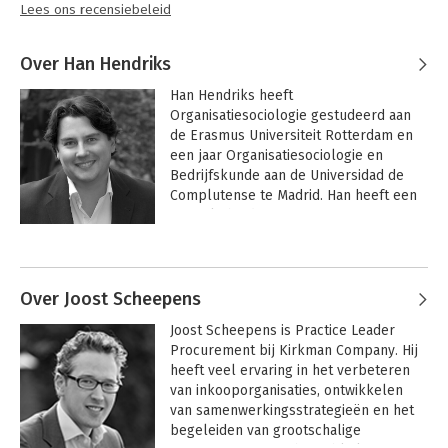
Lees ons recensiebeleid
Over Han Hendriks
Han Hendriks heeft 
Organisatiesociologie gestudeerd aan 
de Erasmus Universiteit Rotterdam en 
een jaar Organisatiesociologie en 
Bedrijfskunde aan de Universidad de 
Complutense te Madrid. Han heeft een 
gewerkt bij diverse 
managementadviesbureaus. 

Sinds 2000 is Han mede-oprichter, 
ondernemer en managing partner van 
Over Joost Scheepens
Kirkman Company B.V. Hij is spreker op 
Joost Scheepens is Practice Leader 
diverse seminars en geeft gastcolleges 
Procurement bij Kirkman Company. Hij 
bij diverse universiteiten over het 
heeft veel ervaring in het verbeteren 
thema sourcing. Daarnaast is Han auteur 
van inkooporganisaties, ontwikkelen 
van diverse rapporten en artikelen op 
van samenwerkingsstrategieën en het 
het gebied Make, Buy or Ally. Han is 
begeleiden van grootschalige 
auteur van het boek “Strategische 