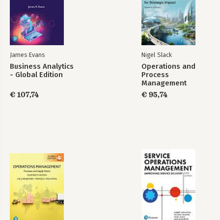
2.1.9 Opkomende economieën
3. VOORKEURSGEDRAG VAN DE CPO
3.1 Drijfveren en gedrag
3.2 CPO-groepsprofiel
3.3 The Next CPO drijfveren
James Evans
Nigel Slack
Business Analytics
Operations and
4. THE NEXT CPO
- Global Edition
Process
4.1 De rollen
Management
-De onderhandelaar
€ 107,74
€ 95,74
-De waakhond
-De leider
-De expert
-De wereldburger
-De samenwerker
-De visionair
-De verantwoordelijke
-De co-creator
4.2 Het roze schaap met negen poten
5. Aanbelingen
5.1 The Next CPO en zijn bestaansrecht
5.2 The Next CPO en zijn omgeving