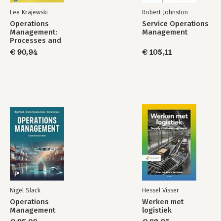
5.3 The Next CPO en zijn organisatie
Lee Krajewski
Robert Johnston
5.4 The Next CPO over zichzelf
Operations
Service Operations
Management:
Management
6 PROFIELEN ORGANISATIES EN CPO’S
Processes and
Supply Chains,
€ 90,94
€ 105,11
INDEX
Global Edition
BRONNEN
Nigel Slack
Hessel Visser
Operations
Werken met
Management
logistiek