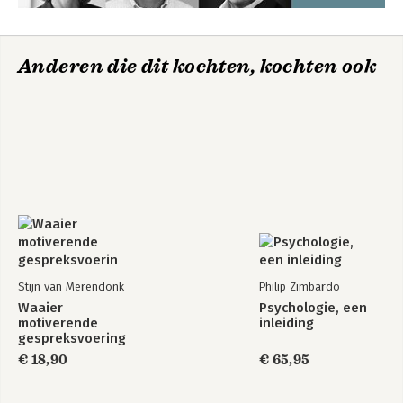
Anderen die dit kochten, kochten ook
Traumasensitief
In gesprek met
werken met het
ouders
jonge kind
Stijn van Merendonk
Philip Zimbardo
Bekijk alle boeken
Waaier
Psychologie, een
motiverende
inleiding
gespreksvoering
€ 18,90
€ 65,95