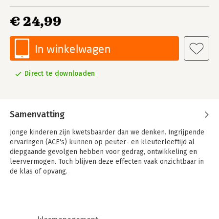
€ 24,99
In winkelwagen
Direct te downloaden
Samenvatting
Jonge kinderen zijn kwetsbaarder dan we denken. Ingrijpende
ervaringen (ACE's) kunnen op peuter- en kleuterleeftijd al
diepgaande gevolgen hebben voor gedrag, ontwikkeling en
leervermogen. Toch blijven deze effecten vaak onzichtbaar in
de klas of opvang.
In Traumasensitief werken met het jonge kind lees je hoe je
als opvoeder of leerkracht deze kinderen opvangt in een
steunende omgeving. Een traumasensitieve aanpak houdt in dat
je je bewust bent van de impact van (preverbaal) trauma en