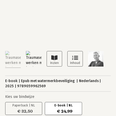
E-book
Epub met watermerkbeveiliging
Nederlands
2025
9789059962569
Kies uw bindwijze
Paperback | NL
E-book | NL
€ 32,50
€ 24,99