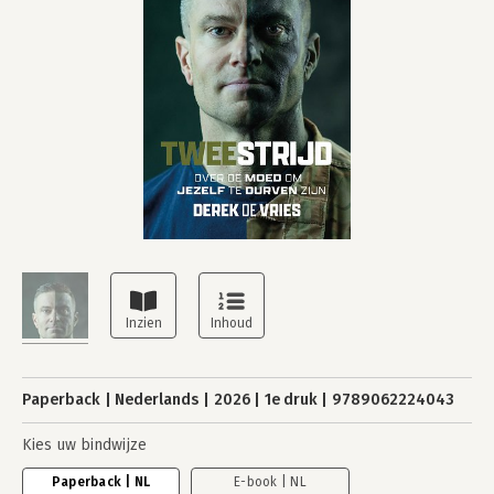
Paperback
Nederlands
2026
1e druk
9789062224043
Kies uw bindwijze
Paperback | NL
E-book | NL