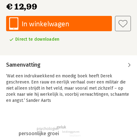
€ 12,99
In winkelwagen
Direct te downloaden
Samenvatting
‘Wat een indrukwekkend en moedig boek heeft Derek
geschreven. Een rauw en eerlijk verhaal over een militair die
niet alleen strijdt in het veld, maar vooral met zichzelf – op
zoek naar wie hij werkelijk is, voorbij verwachtingen, schaamte
en angst.’ Sander Aarts
‘Wat een krachtig verhaal over compromisloos jezelf durven
zijn. En hoe moeilijk de weg daar naartoe soms is.’ Arie
Boomsma
geluk
psychologie
leidinggeven
persoonlijke groei
‘Ondanks je angst toch iets doen. Dat is moed! Dit verhaal van
loopbaan