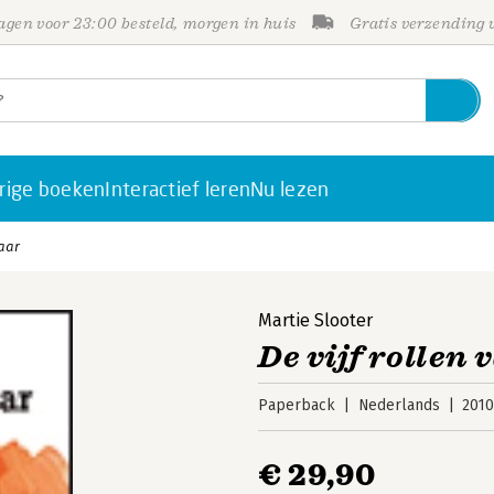
gen voor 23:00 besteld, morgen in huis
Gratis verzending
rige boeken
Interactief leren
Nu lezen
raar
Martie Slooter
De vijf rollen 
Paperback
Nederlands
201
€ 29,90