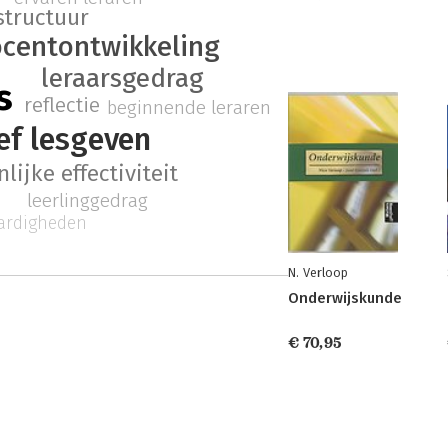
structuur
centontwikkeling
leraarsgedrag
s
reflectie
beginnende leraren
ief lesgeven
lijke effectiviteit
leerlinggedrag
aardigheden
N. Verloop
Onderwijskunde
€ 70,95