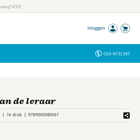
 vanaf €20
Inloggen
010-4731397
Personen
Trefwoorden
van de leraar
0
7e druk
9789065086167