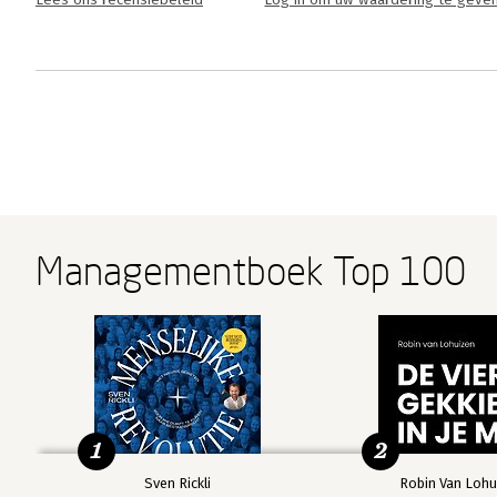
Lees ons recensiebeleid
Log in om uw waardering te geve
Managementboek Top 100
1
2
Sven Rickli
Robin Van Lohu