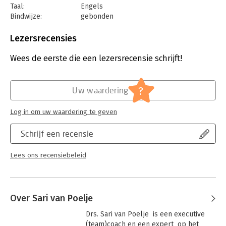
Taal:
Engels
Bindwijze:
gebonden
Aantal pagina's:
156
Uitgever:
Kloosterhof Neer B.V.
Lezersrecensies
Druk:
1
Verschijningsdatum:
20-9-2024
Wees de eerste die een lezersrecensie schrijft!
Hoofdrubriek:
Leiderschap
?
Uw waardering
Log in om uw waardering te geven
Schrijf een recensie
Lees ons recensiebeleid
Over Sari van Poelje
Drs. Sari van Poelje  is een executive 
(team)coach en een expert  op het 