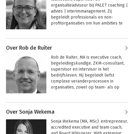
individuen als teams; voor 
Msc supervisor.

organisatieadviseur bij PALET coaching | 
aanstellingsassessments en 
advies | interimmanagement. Zij 
functiebenchmarks. Zij is ook expert op 
Sari is voorzitter van de Vaksectie 
Bekijk alle boeken
begeleidt professionals en non-
het gebied van ethisch leiderschap. 
Executive Coaching en redacteur van 
profitorganisaties om hun ambities te 
Annejet is geaccrediteerd NOBCO-EMCC 
het boek 7 perspectieven op 
realiseren. Ze is met name gericht op 
coach, lid van de Vaksectie Executive 
leiderschap.
het samenspel tussen manager en het 
Coaching en NOBCO-redactielid.

Andere boeken door Marianne
team.

Eussen
Over Rob de Ruiter
Auteur van 7 perspectieven op 
www.jetting.nl | 
leiderschap | inzichten uit executive 
www.perceptiedenken.nl | 
Rob de Ruiter, MA is executive coach, 
coaching.
7 Perspectieven op
www.vertrouwenskracht.com
begeleidingskundige, ZKM-consultant, 
leiderschap
supervisor en intervisor in het 
bedrijfsleven. Hij begeleidt liefst 
complexe veranderprocessen in 
organisaties, zowel op team- als op 
Bekijk alle boeken
individueel niveau. 

Andere boeken door Rob de Ruiter
Zijn focus ligt op verbinden, verdiepen 
Over Sonja Wekema
en verrijken. Als specialisaties heeft hij 
het bespreekbaar en werkbaar maken 
Sonja Wekema (MA, MSc): entrepreneur, 
van macht en machtsdynamieken in 
7 Perspectieven op
accredited executive and team coach, 
leiderschap
organisaties, op individueel niveau is hij 
and Board Whisperer. With extensive 