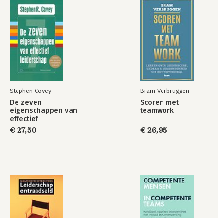
- Anticipation for innovation
Which executive coach suits you?
Authors
Acknowledgments
Index
Stephen Covey
Bram Verbruggen
De zeven
Scoren met
eigenschappen van
teamwork
Leading in a Wicked
The Leadership
effectief
World
Journey
leiderschap
€ 27,50
€ 26,95
Bekijk alle boeken