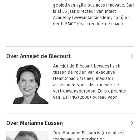
gebied van agile business innovatie. Sari 
is al 35 jaar directeur van Intact 
Academy (www.intactacademy.com) en 
geeft EMCC geaccrediteerde coach 
training in 10 verschillende landen.

Andere boeken door Sari van Poelje
Sari was ook 20 jaar lang directeur bij 
verschillende multinationals, zoals KLM, 
ASML en Shell. Ze coacht executives en 
Over Annejet de Blécourt
executive teams om inspirerend, 
Annejet de Blécourt 
beweegt zich 
coöperatief en innovatief te zijn. Ze is 
tussen de rollen van executive 
de bedenker van het agile business 
(team)coach, trainer, mediator, 
innovation model dat al 15 jaar in vele 
assessmentspecialist en externe 
bedrijven wordt gebruikt om time to 
vertrouwenspersoon. Ze is oprichter 
market te versnellen.

van JETTING (2006) bureau voor 
leiderschapsontwikkeling en 
Ze is een NOBCO- EMCC 
medeoprichter van VertrouwensKracht 
geaccrediteerde Master (team) coach 
Andere boeken door Annejet de
(2023) voor externe 
en supervisor, een geaccrediteerde 
Blécourt
Over Marianne Eussen
vertrouwenspersonen. Annejet is 
7 Perspectieven op
trainer en supervisor in de 
leiderschap
expert in het toepassen van een breed 
transactionele analyse, PCM trainer en -
Drs. Marianne Eussen is (executive) 
scala aan assessments, voor zowel 
coach, MSc systemische teamcoach en 
teamcoach, supervisor en 