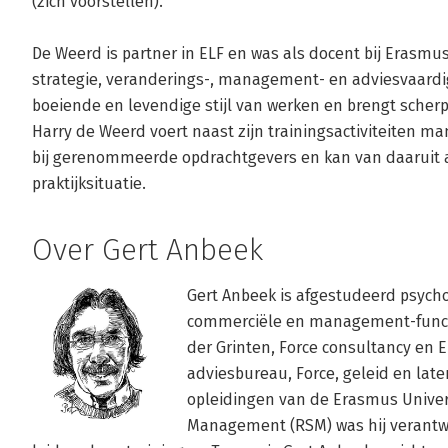
(zich voorstellen). 

De Weerd is partner in ELF en was als docent bij Erasm
strategie, veranderings-, management- en adviesvaardig
boeiende en levendige stijl van werken en brengt scherpt
Harry de Weerd voert naast zijn trainingsactiviteiten
bij gerenommeerde opdrachtgevers en kan van daaruit a
praktijksituatie.
Over Gert Anbeek
Gert Anbeek is afgestudeerd psycho
commerciële en management-functi
der Grinten, Force consultancy en 
adviesbureau, Force, geleid en late
opleidingen van de Erasmus Univers
Management (RSM) was hij verantwo