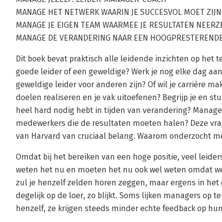
MANAGE HET NETWERK WAARIN JE SUCCESVOL MOET ZIJN
MANAGE JE EIGEN TEAM WAARMEE JE RESULTATEN NEERZ
MANAGE DE VERANDERING NAAR EEN HOOGPRESTERENDE
Dit boek bevat praktisch alle leidende inzichten op het t
goede leider of een geweldige? Werk je nog elke dag aan 
geweldige leider voor anderen zijn? Of wil je carrière mak
doelen realiseren en je vak uitoefenen? Begrijp je en st
heel hard nodig hebt in tijden van verandering? Manage
medewerkers die de resultaten moeten halen? Deze vra
van Harvard van cruciaal belang. Waarom onderzocht me
Omdat bij het bereiken van een hoge positie, veel leiders 
weten het nu en moeten het nu ook wel weten omdat we 
zul je henzelf zelden horen zeggen, maar ergens in het
degelijk op de loer, zo blijkt. Soms lijken managers op
henzelf, ze krijgen steeds minder echte feedback op hun p