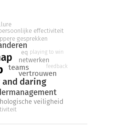
llure
persoonlijke effectiviteit
ppere gesprekken
anderen
playing to win
eq
hap
netwerken
p
teams
feedback
vertrouwen
 and daring
dermanagement
hologische veiligheid
iviteit