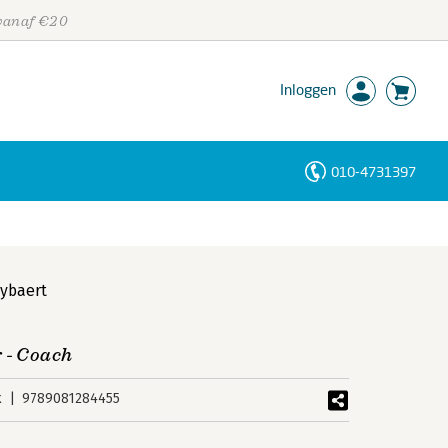
 vanaf €20
Inloggen
010-4731397
Personen
Trefwoorden
Lybaert
 - Coach
k
9789081284455