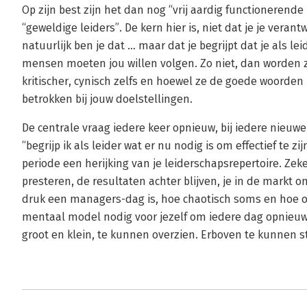
Op zijn best zijn het dan nog “vrij aardig functioneren
“geweldige leiders”. De kern hier is, niet dat je je verant
natuurlijk ben je dat … maar dat je begrijpt dat je als lei
mensen moeten jou willen volgen. Zo niet, dan worden z
kritischer, cynisch zelfs en hoewel ze de goede woorden u
betrokken bij jouw doelstellingen.
De centrale vraag iedere keer opnieuw, bij iedere nieuwe
“begrijp ik als leider wat er nu nodig is om effectief te z
periode een herijking van je leiderschapsrepertoire. Ze
presteren, de resultaten achter blijven, je in de markt 
druk een managers-dag is, hoe chaotisch soms en hoe ov
mentaal model nodig voor jezelf om iedere dag opnieuw
groot en klein, te kunnen overzien. Erboven te kunnen 