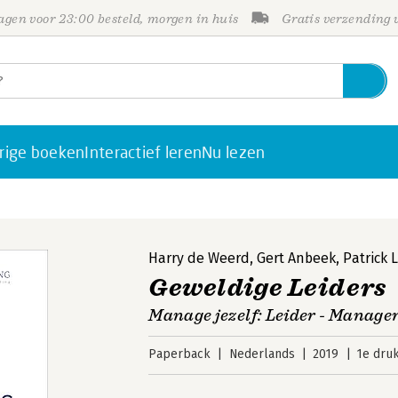
gen voor 23:00 besteld, morgen in huis
Gratis verzending
rige boeken
Interactief leren
Nu lezen
Harry de Weerd
,
Gert Anbeek
,
Patrick 
Geweldige Leiders
Manage jezelf: Leider - Manager
Paperback
Nederlands
2019
1e dru