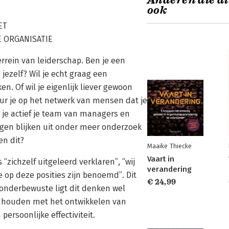
Anderen die di
ook
ET
 ORGANISATIE
errein van leiderschap. Ben je een
jezelf? Wil je echt graag een
en. Of wil je eigenlijk liever gewoon
uur je op het netwerk van mensen dat je
 je actief je team van managers en
gen blijken uit onder meer onderzoek
n dit?
Maaike Thiecke
Vaart in
“zichzelf uitgeleerd verklaren”, “wij
verandering
op deze posities zijn benoemd”. Dit
€ 24,99
 onderbewuste ligt dit denken wel
 te houden met het ontwikkelen van
ersoonlijke effectiviteit.