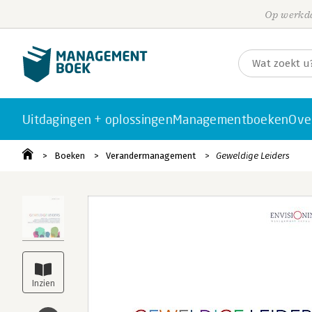
Op werkda
Uitdagingen + oplossingen
Managementboeken
Ove
Boeken
Verandermanagement
Geweldige Leiders