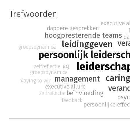
Trefwoorden
executive a
dappere gesprekken
hoogpresterende teams
da
ver
leidinggeven
groepsdynamica
persoonlijk leidersc
leiderscha
eq
zelfreflectie
groepsdynamica
caring
management
playing to win
executive allure
veran
beïnvloeding
zelfreflectie
psyc
feedback
persoonlijke effect