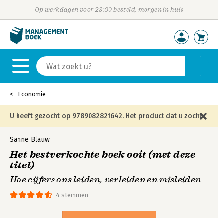
Op werkdagen voor 23:00 besteld, morgen in huis
Economie
U heeft gezocht op 9789082821642. Het product dat u zocht
is niet meer in die editie leverbaar en is vervangen door de
Sanne Blauw
Het bestverkochte boek ooit (met deze
onderstaande editie.
titel)
Hoe cijfers ons leiden, verleiden en misleiden
4 stemmen