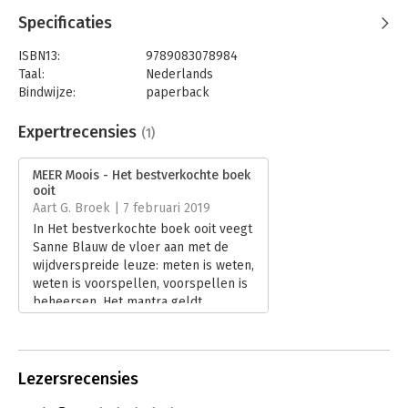
Specificaties
ISBN13:
9789083078984
Taal:
Nederlands
Bindwijze:
paperback
Aantal pagina's:
194
Uitgever:
De Correspondent BV
Expertrecensies
(1)
Druk:
2
Verschijningsdatum:
13-1-2021
MEER Moois - Het bestverkochte boek
ooit
Hoofdrubriek:
Economie
Aart G. Broek | 7 februari 2019
In Het bestverkochte boek ooit veegt
Sanne Blauw de vloer aan met de
wijdverspreide leuze: meten is weten,
weten is voorspellen, voorspellen is
beheersen. Het mantra geldt
absoluut níét voor sociale processen,
hoeveel cijfers wij ook
bijeenbrengen om die in kaart te
brengen.
Lezersrecensies
Lees verder