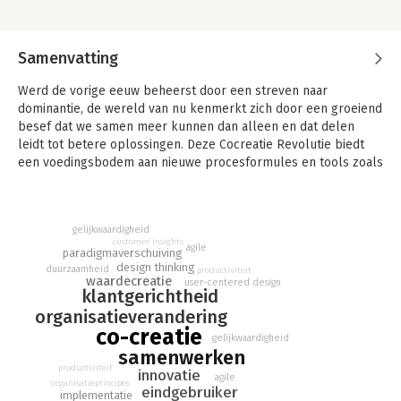
Samenvatting
Werd de vorige eeuw beheerst door een streven naar
dominantie, de wereld van nu kenmerkt zich door een groeiend
besef dat we samen meer kunnen dan alleen en dat delen
leidt tot betere oplossingen. Deze Cocreatie Revolutie biedt
een voedingsbodem aan nieuwe procesformules en tools zoals
agile, lean, design thinking en UX-design. Die bieden op korte
termijn houvast, maar leiden op zichzelf niet tot duurzaam
succes. De sleutel daartoe is de productieve samenwerking
gelijkwaardigheid
tussen alle relevante partijen, inclusief eindgebruikers.
customer insights
agile
paradigmaverschuiving
In dit boek schetsen Stefanie Jansen en Maarten Pieters met
design thinking
duurzaamheid
productiviteit
waardecreatie
hun zeven principes voor complete cocreatie een weg naar
user-centered design
klantgerichtheid
duurzaam succes. Geïllustreerd door uiteenlopende cases uit
organisatieverandering
verschillende hoeken van de wereld geven zij praktisch
co-creatie
toepasbare antwoorden op 32 vragen, waaronder: Wat is
gelijkwaardigheid
samenwerken
cocreatie? Hoe zet je het in? Welke partijen betrek je erbij?
productiviteit
En: Hoe krijg je draagvlak? Een DIY-handboek voor iedereen
innovatie
agile
organisatieprincipes
die de Cocreatie Revolutie wil overleven!
eindgebruiker
implementatie