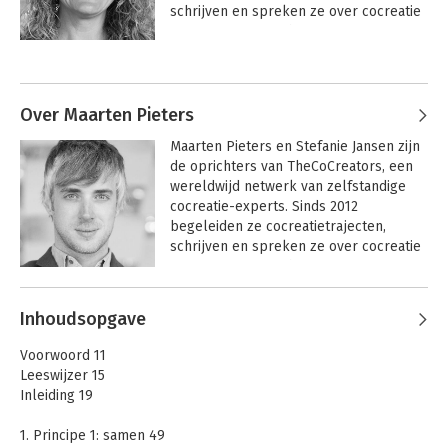
schrijven en spreken ze over cocreatie 
en trainen en coachen ze organisaties 
erin. Stefanie doet dit voor 
uiteenlopende (inter)nationale 
opdrachtgevers.
Over Maarten Pieters
Maarten Pieters en Stefanie Jansen zijn 
de oprichters van TheCoCreators, een 
wereldwijd netwerk van zelfstandige 
cocreatie-experts. Sinds 2012 
begeleiden ze cocreatietrajecten, 
schrijven en spreken ze over cocreatie 
en trainen en coachen ze organisaties 
erin.

Inhoudsopgave
Maarten is werkzaam als Head of Co-
creation and People Insight voor Signify 
Voorwoord 11
(voorheen Philips Lighting).
Leeswijzer 15
Inleiding 19
1. Principe 1: samen 49