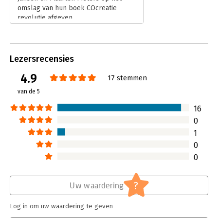
omslag van hun boek COcreatie
revolutie afgeven.
Lees verder
Lezersrecensies
4.9
17 stemmen
van de 5
16
0
1
0
0
?
Uw waardering
Log in om uw waardering te geven