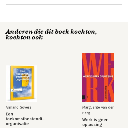
2. Principe 2: met eindgebruikers 77
3. Principe 3: consequent 115
4. Principe 4: productief 143
5. Principe 5: transparant 169
6. Principe 6: gedragen 187
Anderen die dit boek kochten,
7. Principe 7: waardegedreven 217
kochten ook
Nawoord 241
Over de auteurs 247
Dankwoord 249
Armand Govers
Marguerite van der
Berg
Een
toekomstbestendige
Werk is geen
organisatie
oplossing