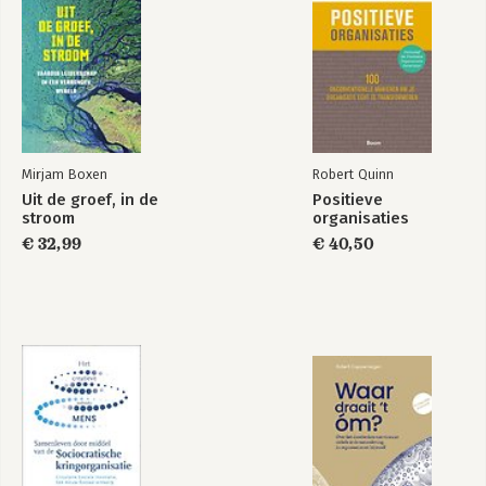
2 Bewustzijn gaat voor actie 32
Waarom vernieuwen lastig is 33
Het model van Relatiegericht Leiderschap 35
Opzet van de hoofdstukken 40
3 route 1: Verbind ‘buiten’ met ‘binnen’ 44
Wat is het niet? De koptelefoonbenadering 45
Mirjam Boxen
Robert Quinn
Wat is het wel? Aanpassingsvermogen 47
Uit de groef, in de
Positieve
Wat helpt? Contextual intelligence 48
stroom
organisaties
€ 32,99
€ 40,50
4 route 2: Werk ‘ecosystemisch’ 56
Wat is het niet? Van controleren naar creëren 57
Wat is het wel? Systemisch kijken 59
Wat helpt? Onzekerheidsvaardigheid 61
5 route 3: Durf te leren en te luisteren 70
Wat is het niet? De versmallingsroute 71
Ons brein houdt het graag bij het oude 74
Wat is het wel? De leerroute 75
Wat helpt? Ruimte voor leren 79
intermezzo: De coronacrisis 82