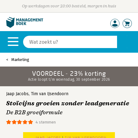
Op werkdagen voor 23:00 besteld, morgen in huis
Marketing
VOORDEEL - 23% korting
Actie loopt t/m woensdag, 30 september 2026
Jaap Jacobs
,
Tim van IJsendoorn
Stoïcijns groeien zonder leadgeneratie
De B2B groeiformule
4 stemmen