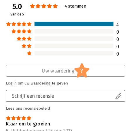
5.0
4 stemmen
van de 5
4
0
0
0
0
?
Uw waardering
Log in om uw waardering te geven
Schrijf een recensie
Lees ons recensiebeleid
Klaar om te groeien
B. Uytdenhouwen | 25 mei 2023