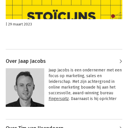
29 maart 2023
Over Jaap Jacobs
Jaap Jacobs is een ondernemer met een 
focus op marketing, sales en 
leiderschap. Met zijn achtergrond in 
online marketing bouwde hij aan het 
succesvolle, award-winning bureau 
Fingerspitz
. Daarnaast is hij oprichter 
van GrowthLab.nl, de gratis community 
voor ambitieuze marketeers die hun 
Andere boeken door Jaap Jacobs
groei willen versnellen.
