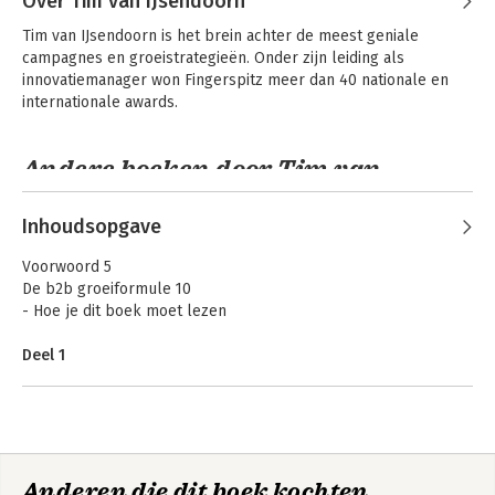
Over Tim van IJsendoorn
Tim van IJsendoorn is het brein achter de meest geniale 
campagnes en groeistrategieën. Onder zijn leiding als 
innovatiemanager won Fingerspitz meer dan 40 nationale en 
internationale awards.
Andere boeken door Tim van
IJsendoorn
Inhoudsopgave
GEO. SEO in de tijd
Stoïcijns groeien
van AI
zonder
Voorwoord 5
leadgeneratie
De b2b groeiformule 10
- Hoe je dit boek moet lezen
Deel 1
Bekijk alle boeken
Leadgeneratie is al jaren dé standaard in b2b 13
b2b marketing zoals we het nu kennen 14
- Een potje Cluedo op leven en dood
Deel 2
Stoïcijns groeien
Anderen die dit boek kochten,
De nieuwe regels van het spel 24
zonder